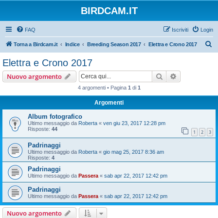
BIRDCAM.IT
FAQ
Iscriviti
Login
C
Torna a Birdcam.it
Indice
Breeding Season 2017
Elettra e Crono 2017
e
Elettra e Crono 2017
r
Cerca
Ricerca avan
Nuovo argomento
c
4 argomenti • Pagina
1
di
1
a
Argomenti
Album fotografico
Ultimo messaggio da
Roberta
«
ven giu 23, 2017 12:28 pm
Risposte:
44
1
2
3
Padrinaggi
Ultimo messaggio da
Roberta
«
gio mag 25, 2017 8:36 am
Risposte:
4
Padrinaggi
Ultimo messaggio da
Passera
«
sab apr 22, 2017 12:42 pm
Padrinaggi
Ultimo messaggio da
Passera
«
sab apr 22, 2017 12:42 pm
Nuovo argomento