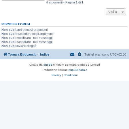
4 argomenti • Pagina
1
di
1
Vai a
PERMESSI FORUM
Non puoi
aprire nuovi argomenti
Non puoi
rispondere negli argomenti
Non puoi
modificare i tuoi messaggi
Non puoi
cancellare i tuoi messaggi
Non puoi
inviare allegati
Torna a Birdcam.it
Indice
Tutti gli orari sono
UTC+02:00
Creato da
phpBB
® Forum Software © phpBB Limited
Traduzione Italiana
phpBB-Italia.it
Privacy
|
Condizioni