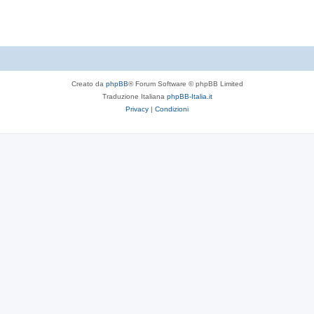
t
e
Creato da
phpBB
® Forum Software © phpBB Limited
Traduzione Italiana
phpBB-Italia.it
Privacy
|
Condizioni