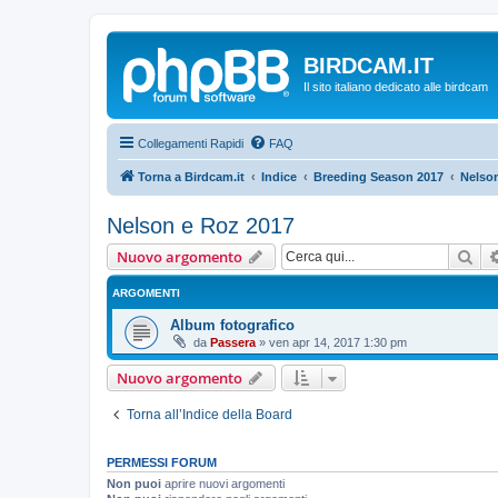
BIRDCAM.IT
Il sito italiano dedicato alle birdcam
Collegamenti Rapidi
FAQ
Torna a Birdcam.it
Indice
Breeding Season 2017
Nelso
Nelson e Roz 2017
Cer
Nuovo argomento
ARGOMENTI
Album fotografico
da
Passera
»
ven apr 14, 2017 1:30 pm
Nuovo argomento
Torna all’Indice della Board
PERMESSI FORUM
Non puoi
aprire nuovi argomenti