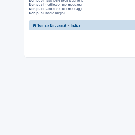
Non puoi
rispondere negli argomenti
Non puoi
modificare i tuoi messaggi
Non puoi
cancellare i tuoi messaggi
Non puoi
inviare allegati
Torna a Birdcam.it
Indice