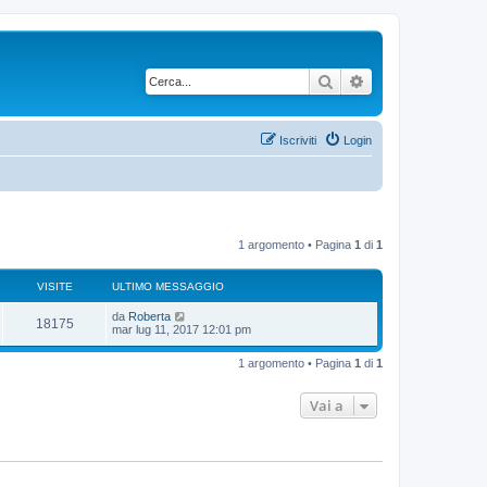
Cerca
Ricerca avanzata
Iscriviti
Login
1 argomento • Pagina
1
di
1
VISITE
ULTIMO MESSAGGIO
U
da
Roberta
V
18175
l
mar lug 11, 2017 12:01 pm
t
i
i
1 argomento • Pagina
1
di
1
m
s
o
m
Vai a
i
e
s
s
t
a
g
e
g
i