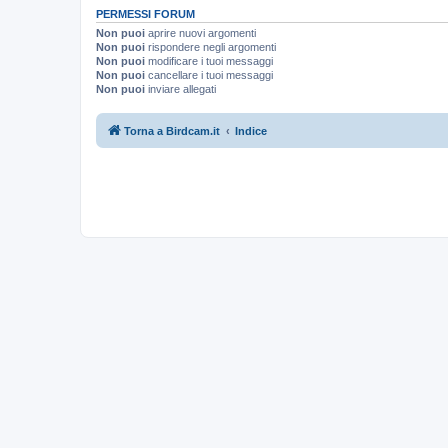
PERMESSI FORUM
Non puoi
aprire nuovi argomenti
Non puoi
rispondere negli argomenti
Non puoi
modificare i tuoi messaggi
Non puoi
cancellare i tuoi messaggi
Non puoi
inviare allegati
Torna a Birdcam.it
Indice