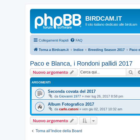
BIRDCAM.IT
Il sito italiano dedicato alle birdcam
Collegamenti Rapidi
FAQ
Torna a Birdcam.it
Indice
Breeding Season 2017
Paco e
Paco e Blanca, i Rondoni pallidi 2017
Cer
Nuovo argomento
ARGOMENTI
Seconda covata del 2017
da
Giovanni 1977
»
mer lug 26, 2017 8:58 pm
Album Fotografico 2017
da
carlo.catoni
»
ven giu 02, 2017 10:32 am
Nuovo argomento
Torna all’Indice della Board