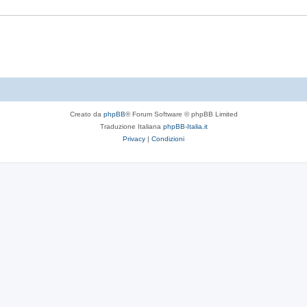
t
s
e
t
e
Creato da
phpBB
® Forum Software © phpBB Limited
Traduzione Italiana
phpBB-Italia.it
Privacy
|
Condizioni