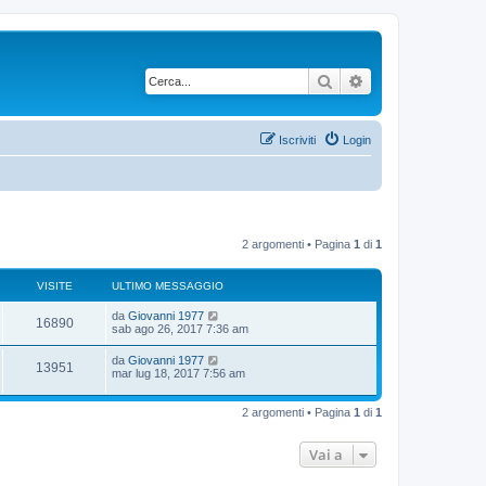
Cerca
Ricerca avanzata
Iscriviti
Login
2 argomenti • Pagina
1
di
1
VISITE
ULTIMO MESSAGGIO
U
da
Giovanni 1977
V
16890
l
sab ago 26, 2017 7:36 am
t
i
i
U
da
Giovanni 1977
V
13951
m
l
mar lug 18, 2017 7:56 am
s
o
t
m
i
i
i
e
m
2 argomenti • Pagina
1
di
1
s
s
o
s
t
m
a
i
e
Vai a
g
e
s
g
s
t
i