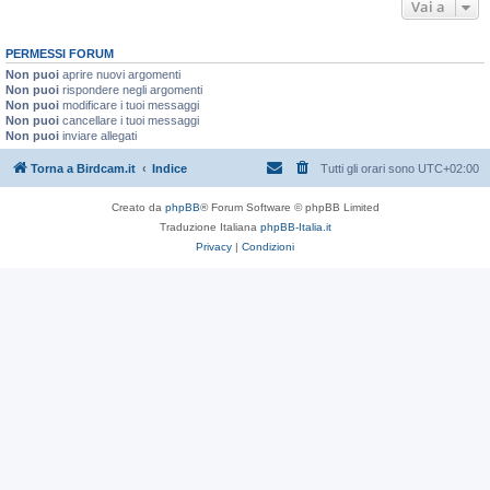
Vai a
PERMESSI FORUM
Non puoi
aprire nuovi argomenti
Non puoi
rispondere negli argomenti
Non puoi
modificare i tuoi messaggi
Non puoi
cancellare i tuoi messaggi
Non puoi
inviare allegati
Torna a Birdcam.it
Indice
Tutti gli orari sono
UTC+02:00
Creato da
phpBB
® Forum Software © phpBB Limited
Traduzione Italiana
phpBB-Italia.it
Privacy
|
Condizioni