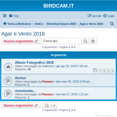
BIRDCAM.IT
FAQ
Iscriviti
Login
C
Torna a Birdcam.it
Indice
Breeding Season 2018
Agar e Vento 2018
e
Agar e Vento 2018
r
Cerca
Ricerca avan
Nuovo argomento
c
3 argomenti • Pagina
1
di
1
a
Argomenti
Album Fotografico 2018
Ultimo messaggio da
malinche
«
gio apr 05, 2018 7:49 am
Risposte:
48
1
2
3
4
Avviso
Ultimo messaggio da
Passera
«
dom mar 25, 2018 2:49 pm
Risposte:
6
movimento...
Ultimo messaggio da
Passera
«
mar feb 27, 2018 1:23 pm
Risposte:
1
Nuovo argomento
3 argomenti • Pagina
1
di
1