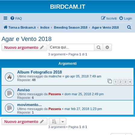
BIRDCAM.IT
FAQ
Iscriviti
Login
C
Torna a Birdcam.it
Indice
Breeding Season 2018
Agar e Vento 2018
e
Agar e Vento 2018
r
Cerca
Ricerca avan
Nuovo argomento
c
3 argomenti • Pagina
1
di
1
a
Argomenti
Album Fotografico 2018
Ultimo messaggio da
malinche
«
gio apr 05, 2018 7:49 am
Risposte:
48
1
2
3
4
Avviso
Ultimo messaggio da
Passera
«
dom mar 25, 2018 2:49 pm
Risposte:
6
movimento...
Ultimo messaggio da
Passera
«
mar feb 27, 2018 1:23 pm
Risposte:
1
Nuovo argomento
3 argomenti • Pagina
1
di
1