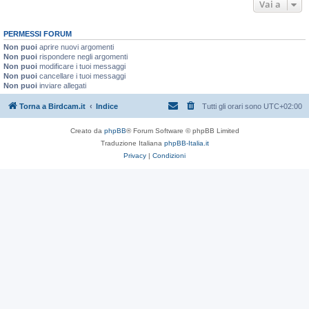
Vai a
PERMESSI FORUM
Non puoi
aprire nuovi argomenti
Non puoi
rispondere negli argomenti
Non puoi
modificare i tuoi messaggi
Non puoi
cancellare i tuoi messaggi
Non puoi
inviare allegati
Torna a Birdcam.it
Indice
Tutti gli orari sono
UTC+02:00
Creato da
phpBB
® Forum Software © phpBB Limited
Traduzione Italiana
phpBB-Italia.it
Privacy
|
Condizioni