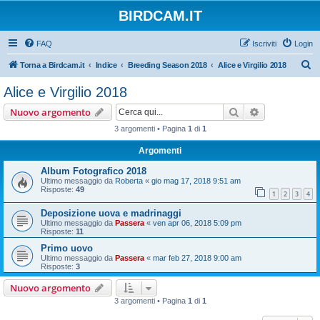
BIRDCAM.IT
FAQ
Iscriviti
Login
C
Torna a Birdcam.it
Indice
Breeding Season 2018
Alice e Virgilio 2018
e
Alice e Virgilio 2018
r
Cerca
Ricerca avan
Nuovo argomento
c
3 argomenti • Pagina
1
di
1
a
Argomenti
Album Fotografico 2018
Ultimo messaggio da
Roberta
«
gio mag 17, 2018 9:51 am
Risposte:
49
1
2
3
4
Deposizione uova e madrinaggi
Ultimo messaggio da
Passera
«
ven apr 06, 2018 5:09 pm
Risposte:
11
Primo uovo
Ultimo messaggio da
Passera
«
mar feb 27, 2018 9:00 am
Risposte:
3
Nuovo argomento
3 argomenti • Pagina
1
di
1