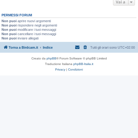
Vai a
PERMESSI FORUM
Non puoi
aprire nuovi argomenti
Non puoi
rispondere negli argomenti
Non puoi
modificare i tuoi messaggi
Non puoi
cancellare i tuoi messaggi
Non puoi
inviare allegati
Torna a Birdcam.it
Indice
Tutti gli orari sono
UTC+02:00
Creato da
phpBB
® Forum Software © phpBB Limited
Traduzione Italiana
phpBB-Italia.it
Privacy
|
Condizioni