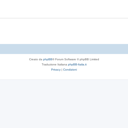
t
p
s
e
o
t
s
e
t
e
Creato da
phpBB
® Forum Software © phpBB Limited
Traduzione Italiana
phpBB-Italia.it
Privacy
|
Condizioni