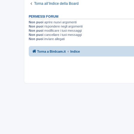
Torna all’Indice della Board
PERMESSI FORUM
Non puoi
aprire nuovi argomenti
Non puoi
rispondere negli argomenti
Non puoi
modificare i tuoi messaggi
Non puoi
cancellare i tuoi messaggi
Non puoi
inviare allegati
Torna a Birdcam.it
Indice