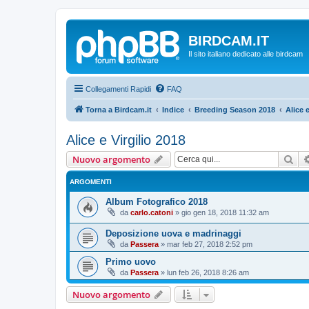
BIRDCAM.IT
Il sito italiano dedicato alle birdcam
Collegamenti Rapidi
FAQ
Torna a Birdcam.it
Indice
Breeding Season 2018
Alice e
Alice e Virgilio 2018
Cer
Nuovo argomento
ARGOMENTI
Album Fotografico 2018
da
carlo.catoni
»
gio gen 18, 2018 11:32 am
Deposizione uova e madrinaggi
da
Passera
»
mar feb 27, 2018 2:52 pm
Primo uovo
da
Passera
»
lun feb 26, 2018 8:26 am
Nuovo argomento