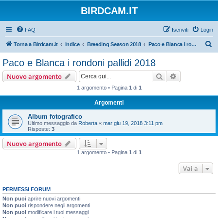
BIRDCAM.IT
FAQ
Iscriviti
Login
C
Torna a Birdcam.it
Indice
Breeding Season 2018
Paco e Blanca i rondoni pallidi 2018
e
Paco e Blanca i rondoni pallidi 2018
r
Cerca
Ricerca avan
Nuovo argomento
c
1 argomento • Pagina
1
di
1
a
Argomenti
Album fotografico
Ultimo messaggio da
Roberta
«
mar giu 19, 2018 3:11 pm
Risposte:
3
Nuovo argomento
1 argomento • Pagina
1
di
1
Vai a
PERMESSI FORUM
Non puoi
aprire nuovi argomenti
Non puoi
rispondere negli argomenti
Non puoi
modificare i tuoi messaggi