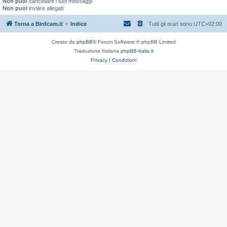
Non puoi
cancellare i tuoi messaggi
Non puoi
inviare allegati
Torna a Birdcam.it
Indice
Tutti gli orari sono
UTC+02:00
Creato da
phpBB
® Forum Software © phpBB Limited
Traduzione Italiana
phpBB-Italia.it
Privacy
|
Condizioni