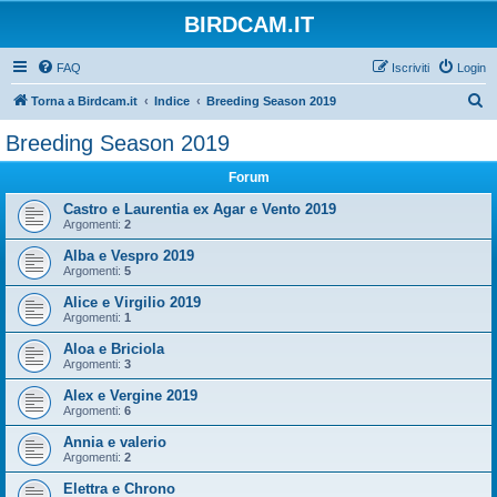
BIRDCAM.IT
FAQ
Iscriviti
Login
C
Torna a Birdcam.it
Indice
Breeding Season 2019
e
Breeding Season 2019
r
Forum
c
a
Castro e Laurentia ex Agar e Vento 2019
Argomenti:
2
Alba e Vespro 2019
Argomenti:
5
Alice e Virgilio 2019
Argomenti:
1
Aloa e Briciola
Argomenti:
3
Alex e Vergine 2019
Argomenti:
6
Annia e valerio
Argomenti:
2
Elettra e Chrono