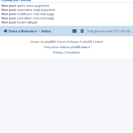
Non puoi
aprire nuovi argomenti
Non puoi
rispondere negli argomenti
Non puoi
modificare i tuoi messaggi
Non puoi
cancellare i tuoi messaggi
Non puoi
inviare allegati
Torna a Birdcam.it
Indice
Tutti gli orari sono
UTC+02:00
Creato da
phpBB
® Forum Software © phpBB Limited
Traduzione Italiana
phpBB-Italia.it
Privacy
|
Condizioni