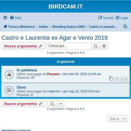
BIRDCAM.IT
FAQ
Iscriviti
Login
C
Torna a Birdcam.it
Indice
Breeding Season 2019
Castro e Laurentia ex Agar e Vento 2019
e
Castro e Laurentia ex Agar e Vento 2019
r
Cerca
Ricerca avan
Nuovo argomento
c
2 argomenti • Pagina
1
di
1
a
Argomenti
In partenza
Ultimo messaggio da
Passera
«
dom feb 09, 2020 10:49 am
Risposte:
37
1
2
3
Uovo
Ultimo messaggio da
malinche
«
gio mag 16, 2019 8:50 pm
Risposte:
2
Nuovo argomento
2 argomenti • Pagina
1
di
1
Vai a
PERMESSI FORUM