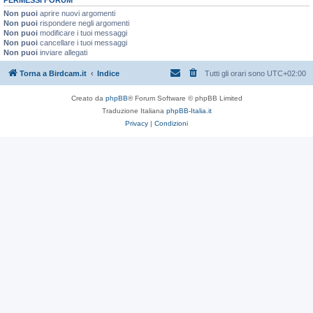
Non puoi
aprire nuovi argomenti
Non puoi
rispondere negli argomenti
Non puoi
modificare i tuoi messaggi
Non puoi
cancellare i tuoi messaggi
Non puoi
inviare allegati
Torna a Birdcam.it
Indice
Tutti gli orari sono
UTC+02:00
Creato da
phpBB
® Forum Software © phpBB Limited
Traduzione Italiana
phpBB-Italia.it
Privacy
|
Condizioni