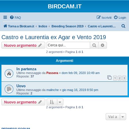
BIRDCAM.IT
FAQ
Iscriviti
Login
C
Torna a Birdcam.it
Indice
Breeding Season 2019
Castro e Laurentia ex Agar e Vento 2019
e
Castro e Laurentia ex Agar e Vento 2019
r
Cerca
Ricerca avan
Nuovo argomento
c
2 argomenti • Pagina
1
di
1
a
Argomenti
In partenza
Ultimo messaggio da
Passera
«
dom feb 09, 2020 10:49 am
Risposte:
37
1
2
3
Uovo
Ultimo messaggio da
malinche
«
gio mag 16, 2019 8:50 pm
Risposte:
2
Nuovo argomento
2 argomenti • Pagina
1
di
1
Vai a
PERMESSI FORUM