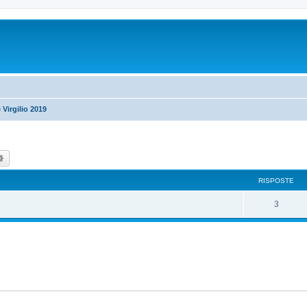
 Virgilio 2019
ca
Ricerca avanzata
RISPOSTE
R
3
i
s
p
o
s