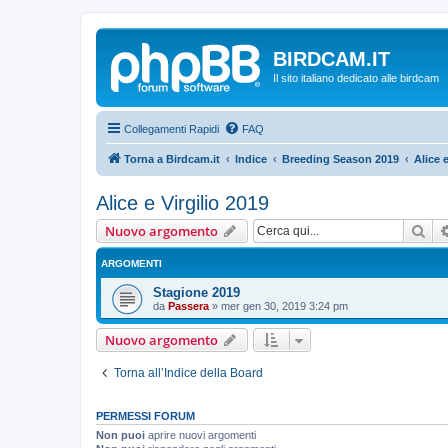
BIRDCAM.IT
Il sito italiano dedicato alle birdcam
Collegamenti Rapidi
FAQ
Torna a Birdcam.it
Indice
Breeding Season 2019
Alice e
Alice e Virgilio 2019
Cer
Nuovo argomento
ARGOMENTI
Stagione 2019
da
Passera
»
mer gen 30, 2019 3:24 pm
Nuovo argomento
Torna all’Indice della Board
PERMESSI FORUM
Non puoi
aprire nuovi argomenti