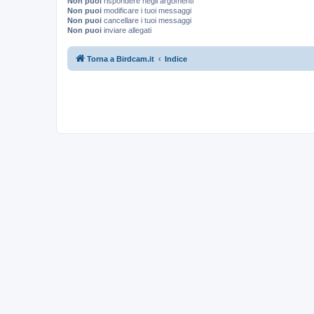
Non puoi
rispondere negli argomenti
Non puoi
modificare i tuoi messaggi
Non puoi
cancellare i tuoi messaggi
Non puoi
inviare allegati
Torna a Birdcam.it
Indice