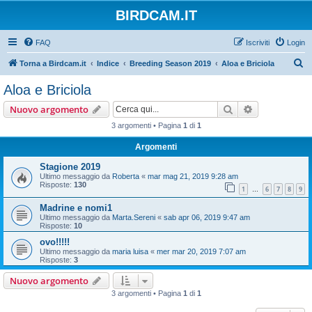
BIRDCAM.IT
FAQ
Iscriviti
Login
C
Torna a Birdcam.it
Indice
Breeding Season 2019
Aloa e Briciola
e
Aloa e Briciola
r
Cerca
Ricerca avan
Nuovo argomento
c
3 argomenti • Pagina
1
di
1
a
Argomenti
Stagione 2019
Ultimo messaggio da
Roberta
«
mar mag 21, 2019 9:28 am
Risposte:
130
1
6
7
8
9
…
Madrine e nomi1
Ultimo messaggio da
Marta.Sereni
«
sab apr 06, 2019 9:47 am
Risposte:
10
ovo!!!!!
Ultimo messaggio da
maria luisa
«
mer mar 20, 2019 7:07 am
Risposte:
3
Nuovo argomento
3 argomenti • Pagina
1
di
1