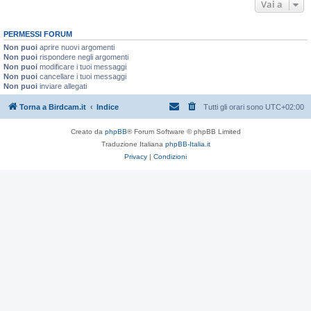
Vai a
PERMESSI FORUM
Non puoi
aprire nuovi argomenti
Non puoi
rispondere negli argomenti
Non puoi
modificare i tuoi messaggi
Non puoi
cancellare i tuoi messaggi
Non puoi
inviare allegati
Torna a Birdcam.it
Indice
Tutti gli orari sono
UTC+02:00
Creato da
phpBB
® Forum Software © phpBB Limited
Traduzione Italiana
phpBB-Italia.it
Privacy
|
Condizioni