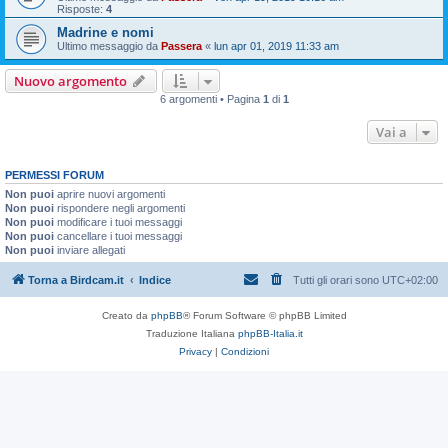
Risposte:
4
Madrine e nomi
Ultimo messaggio da
Passera
«
lun apr 01, 2019 11:33 am
Nuovo argomento
6 argomenti • Pagina
1
di
1
Vai a
PERMESSI FORUM
Non puoi
aprire nuovi argomenti
Non puoi
rispondere negli argomenti
Non puoi
modificare i tuoi messaggi
Non puoi
cancellare i tuoi messaggi
Non puoi
inviare allegati
Torna a Birdcam.it
Indice
Tutti gli orari sono
UTC+02:00
Creato da
phpBB
® Forum Software © phpBB Limited
Traduzione Italiana
phpBB-Italia.it
Privacy
|
Condizioni