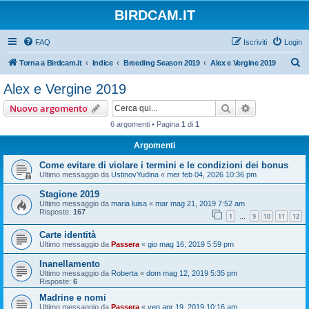
BIRDCAM.IT
FAQ
Iscriviti
Login
C
Torna a Birdcam.it
Indice
Breeding Season 2019
Alex e Vergine 2019
e
Alex e Vergine 2019
r
Cerca
Ricerca avan
Nuovo argomento
c
6 argomenti • Pagina
1
di
1
a
Argomenti
Come evitare di violare i termini e le condizioni dei bonus
Ultimo messaggio da
UstinovYudina
«
mer feb 04, 2026 10:36 pm
Stagione 2019
Ultimo messaggio da
maria luisa
«
mar mag 21, 2019 7:52 am
Risposte:
167
1
9
10
11
12
…
Carte identità
Ultimo messaggio da
Passera
«
gio mag 16, 2019 5:59 pm
Inanellamento
Ultimo messaggio da
Roberta
«
dom mag 12, 2019 5:35 pm
Risposte:
6
Madrine e nomi
Ultimo messaggio da
Passera
«
ven apr 19, 2019 10:16 am