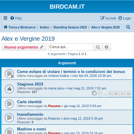
BIRDCAM.IT
FAQ
Iscriviti
Login
C
Torna a Birdcam.it
Indice
Breeding Season 2019
Alex e Vergine 2019
e
Alex e Vergine 2019
r
Cerca
Ricerca avan
Nuovo argomento
c
6 argomenti • Pagina
1
di
1
a
Argomenti
Come evitare di violare i termini e le condizioni dei bonus
Ultimo messaggio da
UstinovYudina
«
mer feb 04, 2026 10:36 pm
Stagione 2019
Ultimo messaggio da
maria luisa
«
mar mag 21, 2019 7:52 am
Risposte:
167
1
9
10
11
12
…
Carte identità
Ultimo messaggio da
Passera
«
gio mag 16, 2019 5:59 pm
Inanellamento
Ultimo messaggio da
Roberta
«
dom mag 12, 2019 5:35 pm
Risposte:
6
Madrine e nomi
Ultimo messaggio da
Passera
«
ven apr 19, 2019 10:16 am