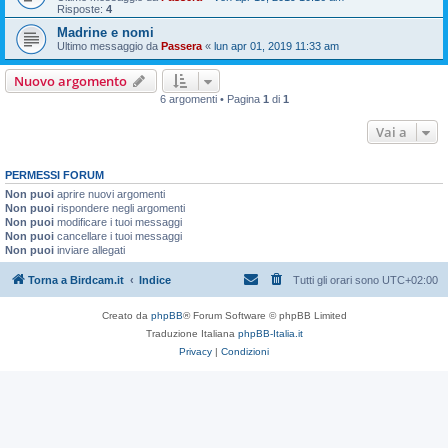
Risposte:
4
Madrine e nomi
Ultimo messaggio da
Passera
«
lun apr 01, 2019 11:33 am
Nuovo argomento
6 argomenti • Pagina
1
di
1
Vai a
PERMESSI FORUM
Non puoi
aprire nuovi argomenti
Non puoi
rispondere negli argomenti
Non puoi
modificare i tuoi messaggi
Non puoi
cancellare i tuoi messaggi
Non puoi
inviare allegati
Torna a Birdcam.it
Indice
Tutti gli orari sono
UTC+02:00
Creato da
phpBB
® Forum Software © phpBB Limited
Traduzione Italiana
phpBB-Italia.it
Privacy
|
Condizioni