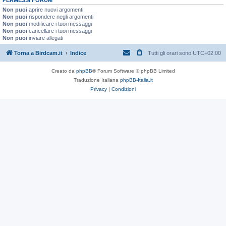
Non puoi
aprire nuovi argomenti
Non puoi
rispondere negli argomenti
Non puoi
modificare i tuoi messaggi
Non puoi
cancellare i tuoi messaggi
Non puoi
inviare allegati
Torna a Birdcam.it
Indice
Tutti gli orari sono
UTC+02:00
Creato da
phpBB
® Forum Software © phpBB Limited
Traduzione Italiana
phpBB-Italia.it
Privacy
|
Condizioni