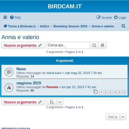
BIRDCAM.IT
FAQ
Iscriviti
Login
C
Torna a Birdcam.it
Indice
Breeding Season 2019
Annia e valerio
e
Annia e valerio
r
Cerca
Ricerca avan
Nuovo argomento
c
2 argomenti • Pagina
1
di
1
a
Argomenti
News
Ultimo messaggio da
maria luisa
«
sab mag 25, 2019 7:28 am
Risposte:
14
stagione 2019
Ultimo messaggio da
Passera
«
lun apr 15, 2019 7:41 am
Risposte:
88
1
2
3
4
5
6
Nuovo argomento
2 argomenti • Pagina
1
di
1
Vai a
PERMESSI FORUM