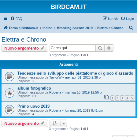
BIRDCAM.IT
FAQ
Iscriviti
Login
C
Torna a Birdcam.it
Indice
Breeding Season 2019
Elettra e Chrono
e
Elettra e Chrono
r
Cerca
Ricerca avan
Nuovo argomento
c
3 argomenti • Pagina
1
di
1
a
Argomenti
Tendenze nello sviluppo delle piattaforme di gioco d'azzardo
Ultimo messaggio da
TaylorW
«
mer apr 01, 2026 2:38 pm
Risposte:
2
album fotografico
Ultimo messaggio da
Roberta
«
mar lug 16, 2019 12:56 pm
Risposte:
61
1
2
3
4
5
Primo uovo 2019
Ultimo messaggio da
Roberta
«
lun mag 20, 2019 8:41 pm
Risposte:
4
Nuovo argomento
3 argomenti • Pagina
1
di
1