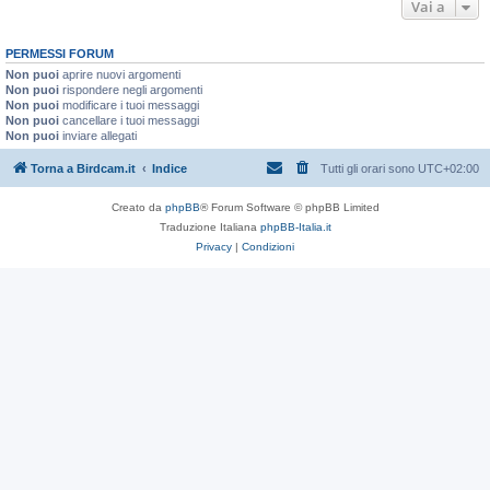
Vai a
PERMESSI FORUM
Non puoi
aprire nuovi argomenti
Non puoi
rispondere negli argomenti
Non puoi
modificare i tuoi messaggi
Non puoi
cancellare i tuoi messaggi
Non puoi
inviare allegati
Torna a Birdcam.it
Indice
Tutti gli orari sono
UTC+02:00
Creato da
phpBB
® Forum Software © phpBB Limited
Traduzione Italiana
phpBB-Italia.it
Privacy
|
Condizioni