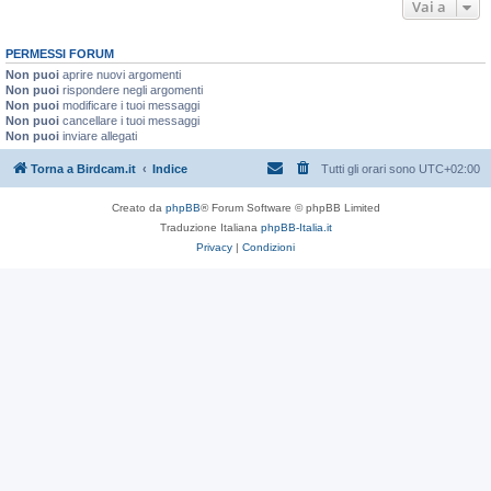
Vai a
PERMESSI FORUM
Non puoi
aprire nuovi argomenti
Non puoi
rispondere negli argomenti
Non puoi
modificare i tuoi messaggi
Non puoi
cancellare i tuoi messaggi
Non puoi
inviare allegati
Torna a Birdcam.it
Indice
Tutti gli orari sono
UTC+02:00
Creato da
phpBB
® Forum Software © phpBB Limited
Traduzione Italiana
phpBB-Italia.it
Privacy
|
Condizioni