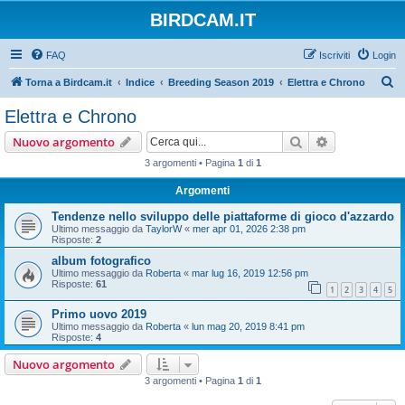
BIRDCAM.IT
FAQ
Iscriviti
Login
C
Torna a Birdcam.it
Indice
Breeding Season 2019
Elettra e Chrono
e
Elettra e Chrono
r
Cerca
Ricerca avan
Nuovo argomento
c
3 argomenti • Pagina
1
di
1
a
Argomenti
Tendenze nello sviluppo delle piattaforme di gioco d'azzardo
Ultimo messaggio da
TaylorW
«
mer apr 01, 2026 2:38 pm
Risposte:
2
album fotografico
Ultimo messaggio da
Roberta
«
mar lug 16, 2019 12:56 pm
Risposte:
61
1
2
3
4
5
Primo uovo 2019
Ultimo messaggio da
Roberta
«
lun mag 20, 2019 8:41 pm
Risposte:
4
Nuovo argomento
3 argomenti • Pagina
1
di
1