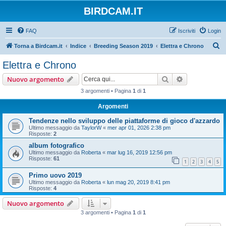
BIRDCAM.IT
FAQ
Iscriviti
Login
C
Torna a Birdcam.it
Indice
Breeding Season 2019
Elettra e Chrono
e
Elettra e Chrono
r
Cerca
Ricerca avan
Nuovo argomento
c
3 argomenti • Pagina
1
di
1
a
Argomenti
Tendenze nello sviluppo delle piattaforme di gioco d'azzardo
Ultimo messaggio da
TaylorW
«
mer apr 01, 2026 2:38 pm
Risposte:
2
album fotografico
Ultimo messaggio da
Roberta
«
mar lug 16, 2019 12:56 pm
Risposte:
61
1
2
3
4
5
Primo uovo 2019
Ultimo messaggio da
Roberta
«
lun mag 20, 2019 8:41 pm
Risposte:
4
Nuovo argomento
3 argomenti • Pagina
1
di
1