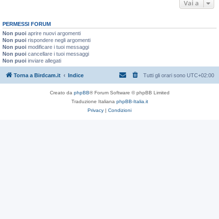
Vai a
PERMESSI FORUM
Non puoi
aprire nuovi argomenti
Non puoi
rispondere negli argomenti
Non puoi
modificare i tuoi messaggi
Non puoi
cancellare i tuoi messaggi
Non puoi
inviare allegati
Torna a Birdcam.it
Indice
Tutti gli orari sono
UTC+02:00
Creato da
phpBB
® Forum Software © phpBB Limited
Traduzione Italiana
phpBB-Italia.it
Privacy
|
Condizioni