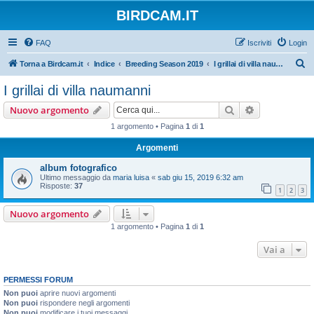
BIRDCAM.IT
FAQ
Iscriviti
Login
C
Torna a Birdcam.it
Indice
Breeding Season 2019
I grillai di villa naumanni
e
I grillai di villa naumanni
r
Cerca
Ricerca avan
Nuovo argomento
c
1 argomento • Pagina
1
di
1
a
Argomenti
album fotografico
Ultimo messaggio da
maria luisa
«
sab giu 15, 2019 6:32 am
Risposte:
37
1
2
3
Nuovo argomento
1 argomento • Pagina
1
di
1
Vai a
PERMESSI FORUM
Non puoi
aprire nuovi argomenti
Non puoi
rispondere negli argomenti
Non puoi
modificare i tuoi messaggi