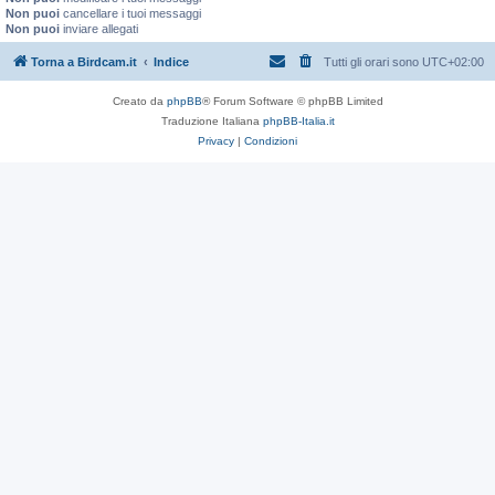
Non puoi
cancellare i tuoi messaggi
Non puoi
inviare allegati
Torna a Birdcam.it
Indice
Tutti gli orari sono
UTC+02:00
Creato da
phpBB
® Forum Software © phpBB Limited
Traduzione Italiana
phpBB-Italia.it
Privacy
|
Condizioni