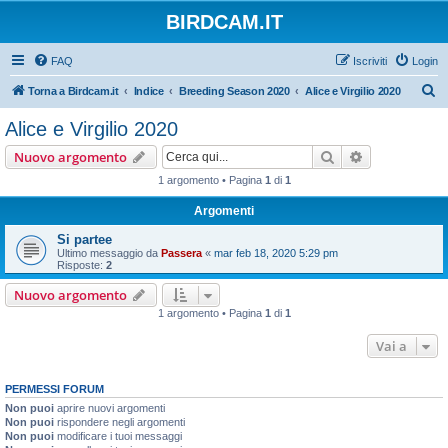
BIRDCAM.IT
FAQ
Iscriviti
Login
C
Torna a Birdcam.it
Indice
Breeding Season 2020
Alice e Virgilio 2020
e
Alice e Virgilio 2020
r
Cerca
Ricerca avan
Nuovo argomento
c
1 argomento • Pagina
1
di
1
a
Argomenti
Si partee
Ultimo messaggio da
Passera
«
mar feb 18, 2020 5:29 pm
Risposte:
2
Nuovo argomento
1 argomento • Pagina
1
di
1
Vai a
PERMESSI FORUM
Non puoi
aprire nuovi argomenti
Non puoi
rispondere negli argomenti
Non puoi
modificare i tuoi messaggi