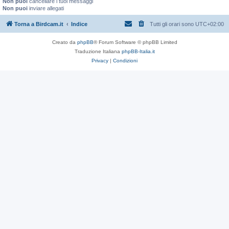
Non puoi
cancellare i tuoi messaggi
Non puoi
inviare allegati
Torna a Birdcam.it
Indice
Tutti gli orari sono
UTC+02:00
Creato da
phpBB
® Forum Software © phpBB Limited
Traduzione Italiana
phpBB-Italia.it
Privacy
|
Condizioni