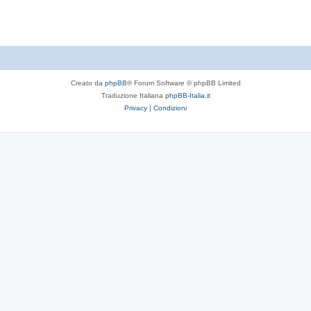
t
e
Creato da
phpBB
® Forum Software © phpBB Limited
Traduzione Italiana
phpBB-Italia.it
Privacy
|
Condizioni