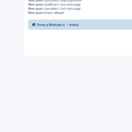
Non puoi
rispondere negli argomenti
Non puoi
modificare i tuoi messaggi
Non puoi
cancellare i tuoi messaggi
Non puoi
inviare allegati
Torna a Birdcam.it
Indice