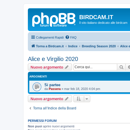
BIRDCAM.IT
Il sito italiano dedicato alle birdcam
Collegamenti Rapidi
FAQ
Torna a Birdcam.it
Indice
Breeding Season 2020
Alice e
Alice e Virgilio 2020
Cer
Nuovo argomento
ARGOMENTI
Si partee
da
Passera
»
mar feb 18, 2020 4:04 pm
Nuovo argomento
Torna all’Indice della Board
PERMESSI FORUM
Non puoi
aprire nuovi argomenti