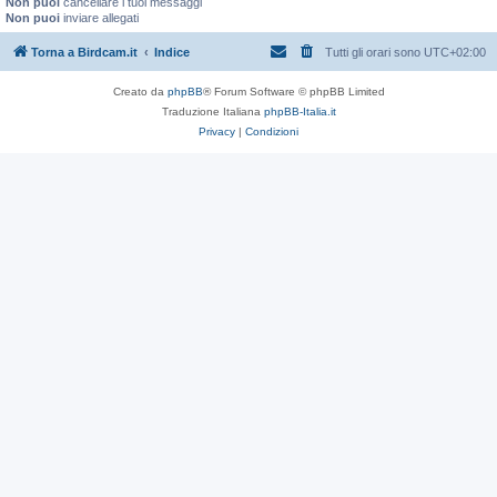
Non puoi
cancellare i tuoi messaggi
Non puoi
inviare allegati
Torna a Birdcam.it
Indice
Tutti gli orari sono
UTC+02:00
Creato da
phpBB
® Forum Software © phpBB Limited
Traduzione Italiana
phpBB-Italia.it
Privacy
|
Condizioni