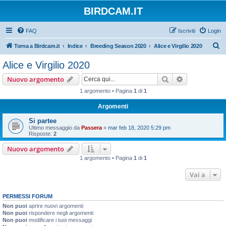
BIRDCAM.IT
FAQ
Iscriviti
Login
C
Torna a Birdcam.it
Indice
Breeding Season 2020
Alice e Virgilio 2020
e
Alice e Virgilio 2020
r
Cerca
Ricerca avan
Nuovo argomento
c
1 argomento • Pagina
1
di
1
a
Argomenti
Si partee
Ultimo messaggio da
Passera
«
mar feb 18, 2020 5:29 pm
Risposte:
2
Nuovo argomento
1 argomento • Pagina
1
di
1
Vai a
PERMESSI FORUM
Non puoi
aprire nuovi argomenti
Non puoi
rispondere negli argomenti
Non puoi
modificare i tuoi messaggi