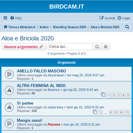
BIRDCAM.IT
FAQ
Iscriviti
Login
C
Torna a Birdcam.it
Indice
Breeding Season 2020
Aloa e Briciola 2020
e
Aloa e Briciola 2020
r
Cerca
Ricerca avan
Nuovo argomento
c
8 argomenti • Pagina
1
di
1
a
Argomenti
ANELLO FALCO MASCHIO
Ultimo messaggio da
divyarawat
«
lun mag 25, 2026 9:07 am
Risposte:
1
ALTRA FEMMINA AL NIDO
Ultimo messaggio da
Beatrice
«
gio lug 02, 2020 8:42 am
Risposte:
66
1
2
3
4
5
Si partee
Ultimo messaggio da
maria luisa
«
dom giu 21, 2020 8:32 am
Risposte:
150
1
8
9
10
11
…
Mangia sassi!
Ultimo messaggio da
Passera
«
mar giu 16, 2020 6:21 pm
Risposte:
1