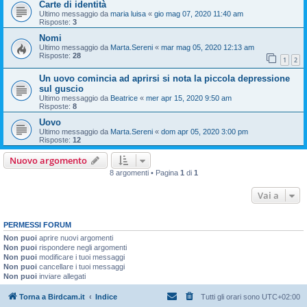
Carte di identità
Ultimo messaggio da
maria luisa
«
gio mag 07, 2020 11:40 am
Risposte:
3
Nomi
Ultimo messaggio da
Marta.Sereni
«
mar mag 05, 2020 12:13 am
Risposte:
28
1
2
Un uovo comincia ad aprirsi si nota la piccola depressione
sul guscio
Ultimo messaggio da
Beatrice
«
mer apr 15, 2020 9:50 am
Risposte:
8
Uovo
Ultimo messaggio da
Marta.Sereni
«
dom apr 05, 2020 3:00 pm
Risposte:
12
Nuovo argomento
8 argomenti • Pagina
1
di
1
Vai a
PERMESSI FORUM
Non puoi
aprire nuovi argomenti
Non puoi
rispondere negli argomenti
Non puoi
modificare i tuoi messaggi
Non puoi
cancellare i tuoi messaggi
Non puoi
inviare allegati
Torna a Birdcam.it
Indice
Tutti gli orari sono
UTC+02:00