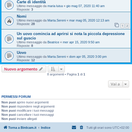
Carte di identità
Ultimo messaggio da
maria luisa
«
gio mag 07, 2020 11:40 am
Risposte:
3
Nomi
Ultimo messaggio da
Marta.Sereni
«
mar mag 05, 2020 12:13 am
Risposte:
28
1
2
Un uovo comincia ad aprirsi si nota la piccola depressione
sul guscio
Ultimo messaggio da
Beatrice
«
mer apr 15, 2020 9:50 am
Risposte:
8
Uovo
Ultimo messaggio da
Marta.Sereni
«
dom apr 05, 2020 3:00 pm
Risposte:
12
Nuovo argomento
8 argomenti • Pagina
1
di
1
Vai a
PERMESSI FORUM
Non puoi
aprire nuovi argomenti
Non puoi
rispondere negli argomenti
Non puoi
modificare i tuoi messaggi
Non puoi
cancellare i tuoi messaggi
Non puoi
inviare allegati
Torna a Birdcam.it
Indice
Tutti gli orari sono
UTC+02:00