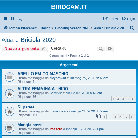
BIRDCAM.IT
FAQ
Iscriviti
Login
C
Torna a Birdcam.it
Indice
Breeding Season 2020
Aloa e Briciola 2020
e
Aloa e Briciola 2020
r
Cerca
Ricerca avan
Nuovo argomento
c
8 argomenti • Pagina
1
di
1
a
Argomenti
ANELLO FALCO MASCHIO
Ultimo messaggio da
divyarawat
«
lun mag 25, 2026 9:07 am
Risposte:
1
ALTRA FEMMINA AL NIDO
Ultimo messaggio da
Beatrice
«
gio lug 02, 2020 8:42 am
Risposte:
66
1
2
3
4
5
Si partee
Ultimo messaggio da
maria luisa
«
dom giu 21, 2020 8:32 am
Risposte:
150
1
8
9
10
11
…
Mangia sassi!
Ultimo messaggio da
Passera
«
mar giu 16, 2020 6:21 pm
Risposte:
1