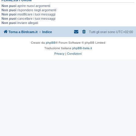
Non puoi
aprire nuovi argomenti
Non puoi
rispondere negli argomenti
Non puoi
modificare i tuoi messaggi
Non puoi
cancellare i tuoi messaggi
Non puoi
inviare allegati
Torna a Birdcam.it
Indice
Tutti gli orari sono
UTC+02:00
Creato da
phpBB
® Forum Software © phpBB Limited
Traduzione Italiana
phpBB-Italia.it
Privacy
|
Condizioni