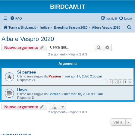
BIRDCAM.IT
FAQ
Iscriviti
Login
C
Torna a Birdcam.it
Indice
Breeding Season 2020
Alba e Vespro 2020
e
Alba e Vespro 2020
r
Cerca
Ricerca avan
Nuovo argomento
c
2 argomenti • Pagina
1
di
1
a
Argomenti
Si parteee
Ultimo messaggio da
Passera
«
ven apr 17, 2020 2:55 pm
Risposte:
71
1
2
3
4
5
Uovo
Ultimo messaggio da
Beatrice
«
mer mar 18, 2020 9:13 am
Risposte:
3
Nuovo argomento
2 argomenti • Pagina
1
di
1
Vai a
PERMESSI FORUM