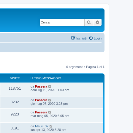
Cerca
Ricerca avanzata
Iscriviti
Login
6 argomenti • Pagina
1
di
1
VISITE
ULTIMO MESSAGGIO
U
da
Passera
V
118751
l
dom lug 19, 2020 11:03 am
t
i
i
U
da
Passera
m
V
3232
s
l
gio mag 07, 2020 3:23 pm
o
t
m
i
i
i
e
U
da
Passera
V
9223
m
s
l
mar mag 05, 2020 6:05 pm
s
o
s
t
t
m
i
a
i
i
e
g
U
da
Mauri_37
m
e
V
3191
s
g
s
l
lun apr 13, 2020 5:20 pm
o
s
i
t
t