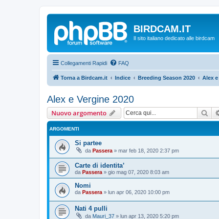
BIRDCAM.IT
Il sito italiano dedicato alle birdcam
Collegamenti Rapidi
FAQ
Torna a Birdcam.it
Indice
Breeding Season 2020
Alex e
Alex e Vergine 2020
Cer
Nuovo argomento
ARGOMENTI
Si partee
da
Passera
»
mar feb 18, 2020 2:37 pm
Carte di identita’
da
Passera
»
gio mag 07, 2020 8:03 am
Nomi
da
Passera
»
lun apr 06, 2020 10:00 pm
Nati 4 pulli
da
Mauri_37
»
lun apr 13, 2020 5:20 pm