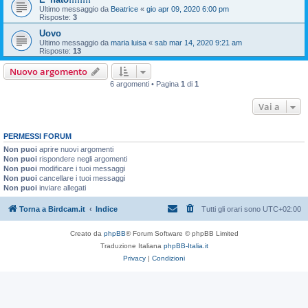
Ultimo messaggio da
Beatrice
«
gio apr 09, 2020 6:00 pm
Risposte:
3
Uovo
Ultimo messaggio da
maria luisa
«
sab mar 14, 2020 9:21 am
Risposte:
13
Nuovo argomento
6 argomenti • Pagina
1
di
1
Vai a
PERMESSI FORUM
Non puoi
aprire nuovi argomenti
Non puoi
rispondere negli argomenti
Non puoi
modificare i tuoi messaggi
Non puoi
cancellare i tuoi messaggi
Non puoi
inviare allegati
Torna a Birdcam.it
Indice
Tutti gli orari sono
UTC+02:00
Creato da
phpBB
® Forum Software © phpBB Limited
Traduzione Italiana
phpBB-Italia.it
Privacy
|
Condizioni