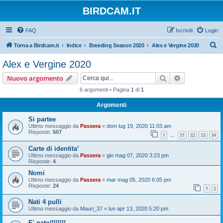
BIRDCAM.IT
FAQ
Iscriviti
Login
C
Torna a Birdcam.it
Indice
Breeding Season 2020
Alex e Vergine 2020
e
Alex e Vergine 2020
r
Cerca
Ricerca avan
Nuovo argomento
c
6 argomenti • Pagina
1
di
1
a
Argomenti
Si partee
Ultimo messaggio da
Passera
«
dom lug 19, 2020 11:03 am
Risposte:
507
1
31
32
33
34
…
Carte di identita’
Ultimo messaggio da
Passera
«
gio mag 07, 2020 3:23 pm
Risposte:
4
Nomi
Ultimo messaggio da
Passera
«
mar mag 05, 2020 6:05 pm
Risposte:
24
1
2
Nati 4 pulli
Ultimo messaggio da
Mauri_37
«
lun apr 13, 2020 5:20 pm
E' nato!!!!!!!!