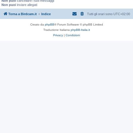
Non puoi
cancellare i tuoi messaggi
Non puoi
inviare allegati
Torna a Birdcam.it
Indice
Tutti gli orari sono
UTC+02:00
Creato da
phpBB
® Forum Software © phpBB Limited
Traduzione Italiana
phpBB-Italia.it
Privacy
|
Condizioni