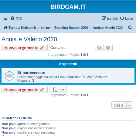
BIRDCAM.IT
FAQ
Iscriviti
Login
C
Torna a Birdcam.it
Indice
Breeding Season 2020
Annia e Valerio 2020
e
Annia e Valerio 2020
r
Cerca
Ricerca avan
Nuovo argomento
c
1 argomento • Pagina
1
di
1
a
Argomenti
Si parteeeccoc
Ultimo messaggio da
maria luisa
«
mar mar 03, 2020 8:48 am
Risposte:
3
Nuovo argomento
1 argomento • Pagina
1
di
1
Vai a
PERMESSI FORUM
Non puoi
aprire nuovi argomenti
Non puoi
rispondere negli argomenti
Non puoi
modificare i tuoi messaggi