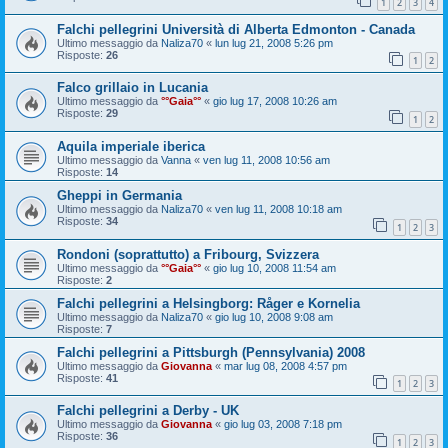
1
2
3
4
Falchi pellegrini Università di Alberta Edmonton - Canada
Ultimo messaggio da
Naliza70
«
lun lug 21, 2008 5:26 pm
Risposte:
26
1
2
Falco grillaio in Lucania
Ultimo messaggio da
°°Gaia°°
«
gio lug 17, 2008 10:26 am
Risposte:
29
1
2
Aquila imperiale iberica
Ultimo messaggio da
Vanna
«
ven lug 11, 2008 10:56 am
Risposte:
14
Gheppi in Germania
Ultimo messaggio da
Naliza70
«
ven lug 11, 2008 10:18 am
Risposte:
34
1
2
3
Rondoni (soprattutto) a Fribourg, Svizzera
Ultimo messaggio da
°°Gaia°°
«
gio lug 10, 2008 11:54 am
Risposte:
2
Falchi pellegrini a Helsingborg: Råger e Kornelia
Ultimo messaggio da
Naliza70
«
gio lug 10, 2008 9:08 am
Risposte:
7
Falchi pellegrini a Pittsburgh (Pennsylvania) 2008
Ultimo messaggio da
Giovanna
«
mar lug 08, 2008 4:57 pm
Risposte:
41
1
2
3
Falchi pellegrini a Derby - UK
Ultimo messaggio da
Giovanna
«
gio lug 03, 2008 7:18 pm
Risposte:
36
1
2
3