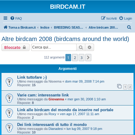
BIRDCAM.IT
FAQ
Iscriviti
Login
C
Torna a Birdcam.it
Indice
BREEDING SEASONS 2007-2008
Altre birdcam 2008 (birdcams around the world)
e
Altre birdcam 2008 (birdcams around the world)
r
Cerca
Ricerca avanzata
Bloccato
c
a
1
2
3
Prossimo
112 argomenti
Argomenti
Link tuttofare ;-)
Ultimo messaggio da
Niseema
«
dom mar 09, 2008 7:14 pm
Risposte:
15
1
2
Varie cam: interessante link
Ultimo messaggio da
Giovanna
«
mer gen 30, 2008 1:10 am
Risposte:
8
Link alle birdcam del mondo da inserire nel portale
Ultimo messaggio da
Roxy
«
ven ago 17, 2007 11:11 am
Risposte:
2
Dei link interessanti di tutto il mondo
Ultimo messaggio da
Dianadesi
«
lun lug 09, 2007 9:18 pm
Risposte:
10