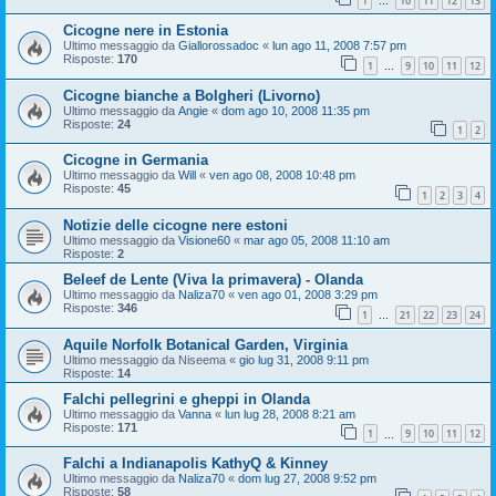
1
10
11
12
13
…
Cicogne nere in Estonia
Ultimo messaggio da
Giallorossadoc
«
lun ago 11, 2008 7:57 pm
Risposte:
170
1
9
10
11
12
…
Cicogne bianche a Bolgheri (Livorno)
Ultimo messaggio da
Angie
«
dom ago 10, 2008 11:35 pm
Risposte:
24
1
2
Cicogne in Germania
Ultimo messaggio da
Will
«
ven ago 08, 2008 10:48 pm
Risposte:
45
1
2
3
4
Notizie delle cicogne nere estoni
Ultimo messaggio da
Visione60
«
mar ago 05, 2008 11:10 am
Risposte:
2
Beleef de Lente (Viva la primavera) - Olanda
Ultimo messaggio da
Naliza70
«
ven ago 01, 2008 3:29 pm
Risposte:
346
1
21
22
23
24
…
Aquile Norfolk Botanical Garden, Virginia
Ultimo messaggio da
Niseema
«
gio lug 31, 2008 9:11 pm
Risposte:
14
Falchi pellegrini e gheppi in Olanda
Ultimo messaggio da
Vanna
«
lun lug 28, 2008 8:21 am
Risposte:
171
1
9
10
11
12
…
Falchi a Indianapolis KathyQ & Kinney
Ultimo messaggio da
Naliza70
«
dom lug 27, 2008 9:52 pm
Risposte:
58