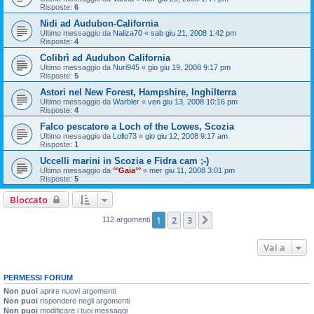
Risposte:
6
Nidi ad Audubon-California
Ultimo messaggio da
Naliza70
«
sab giu 21, 2008 1:42 pm
Risposte:
4
Colibrì ad Audubon California
Ultimo messaggio da
Nuri945
«
gio giu 19, 2008 9:17 pm
Risposte:
5
Astori nel New Forest, Hampshire, Inghilterra
Ultimo messaggio da
Warbler
«
ven giu 13, 2008 10:16 pm
Risposte:
4
Falco pescatore a Loch of the Lowes, Scozia
Ultimo messaggio da
Lollo73
«
gio giu 12, 2008 9:17 am
Risposte:
1
Uccelli marini in Scozia e Fidra cam ;-)
Ultimo messaggio da
°°Gaia°°
«
mer giu 11, 2008 3:01 pm
Risposte:
5
Bloccato
1
2
3
Prossimo
112 argomenti
Vai a
PERMESSI FORUM
Non puoi
aprire nuovi argomenti
Non puoi
rispondere negli argomenti
Non puoi
modificare i tuoi messaggi