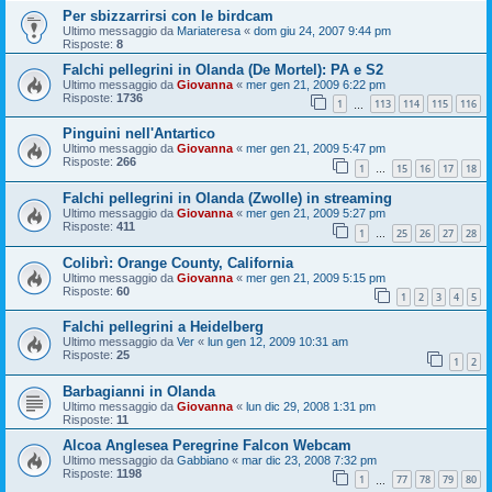
Per sbizzarrirsi con le birdcam
Ultimo messaggio da
Mariateresa
«
dom giu 24, 2007 9:44 pm
Risposte:
8
Falchi pellegrini in Olanda (De Mortel): PA e S2
Ultimo messaggio da
Giovanna
«
mer gen 21, 2009 6:22 pm
Risposte:
1736
1
113
114
115
116
…
Pinguini nell'Antartico
Ultimo messaggio da
Giovanna
«
mer gen 21, 2009 5:47 pm
Risposte:
266
1
15
16
17
18
…
Falchi pellegrini in Olanda (Zwolle) in streaming
Ultimo messaggio da
Giovanna
«
mer gen 21, 2009 5:27 pm
Risposte:
411
1
25
26
27
28
…
Colibrì: Orange County, California
Ultimo messaggio da
Giovanna
«
mer gen 21, 2009 5:15 pm
Risposte:
60
1
2
3
4
5
Falchi pellegrini a Heidelberg
Ultimo messaggio da
Ver
«
lun gen 12, 2009 10:31 am
Risposte:
25
1
2
Barbagianni in Olanda
Ultimo messaggio da
Giovanna
«
lun dic 29, 2008 1:31 pm
Risposte:
11
Alcoa Anglesea Peregrine Falcon Webcam
Ultimo messaggio da
Gabbiano
«
mar dic 23, 2008 7:32 pm
Risposte:
1198
1
77
78
79
80
…