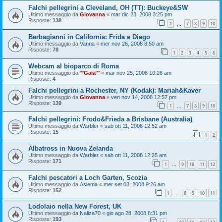
Falchi pellegrini a Cleveland, OH (TT): Buckeye&SW
Ultimo messaggio da
Giovanna
«
mar dic 23, 2008 3:25 pm
Risposte:
138
1
7
8
9
10
…
Barbagianni in California: Frida e Diego
Ultimo messaggio da
Vanna
«
mer nov 26, 2008 8:50 am
Risposte:
78
1
2
3
4
5
6
Webcam al bioparco di Roma
Ultimo messaggio da
°°Gaia°°
«
mar nov 25, 2008 10:26 am
Risposte:
4
Falchi pellegrini a Rochester, NY (Kodak): Mariah&Kaver
Ultimo messaggio da
Giovanna
«
ven nov 14, 2008 12:57 pm
Risposte:
139
1
7
8
9
10
…
Falchi pellegrini: Frodo&Frieda a Brisbane (Australia)
Ultimo messaggio da
Warbler
«
sab ott 11, 2008 12:52 am
Risposte:
15
1
2
Albatross in Nuova Zelanda
Ultimo messaggio da
Warbler
«
sab ott 11, 2008 12:25 am
Risposte:
171
1
9
10
11
12
…
Falchi pescatori a Loch Garten, Scozia
Ultimo messaggio da
Aslema
«
mer set 03, 2008 9:26 am
Risposte:
152
1
8
9
10
11
…
Lodolaio nella New Forest, UK
Ultimo messaggio da
Naliza70
«
gio ago 28, 2008 8:31 pm
Risposte:
193