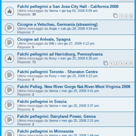
Falchi pellegrini a San Jose City Hall - California 2008
Ultimo messaggio da
Vanna
«
gio lug 03, 2008 8:09 am
Risposte:
30
1
2
3
Cicogne a Vetschau, Germania (streaming)
Ultimo messaggio da
Angie
«
sab giu 28, 2008 4:34 pm
Risposte:
7
Cicogne ad Arévale, Spagna
Ultimo messaggio da
Will
«
ven giu 27, 2008 4:12 pm
Risposte:
5
Falchi pellegrini ad Harrisburg, Pennsylvania
Ultimo messaggio da
Roxy
«
mer giu 25, 2008 6:30 pm
Risposte:
71
1
2
3
4
5
Falchi pellegrini Toronto - Sheraton Centre
Ultimo messaggio da
Roxy
«
mer giu 25, 2008 5:22 pm
Risposte:
9
Falchi Pelleg. New River Gorge Nat.River-West Virginia 2008
Ultimo messaggio da
Vanna
«
mer giu 25, 2008 3:41 pm
Risposte:
2
Falchi pellegrini in Svezia
Ultimo messaggio da
Vanna
«
mer giu 25, 2008 3:37 pm
Risposte:
6
Falchi pellegrini: Dairyland Power, Genoa
Ultimo messaggio da
Vanna
«
mer giu 25, 2008 2:31 pm
Risposte:
2
Falchi pellegrini in Minnesota
Ultimo messaggio da
Vanna
«
mer giu 25, 2008 1:44 pm