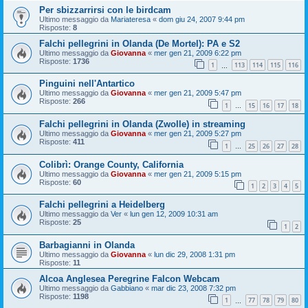
Per sbizzarrirsi con le birdcam
Ultimo messaggio da
Mariateresa
«
dom giu 24, 2007 9:44 pm
Risposte:
8
Falchi pellegrini in Olanda (De Mortel): PA e S2
Ultimo messaggio da
Giovanna
«
mer gen 21, 2009 6:22 pm
Risposte:
1736
1
113
114
115
116
…
Pinguini nell'Antartico
Ultimo messaggio da
Giovanna
«
mer gen 21, 2009 5:47 pm
Risposte:
266
1
15
16
17
18
…
Falchi pellegrini in Olanda (Zwolle) in streaming
Ultimo messaggio da
Giovanna
«
mer gen 21, 2009 5:27 pm
Risposte:
411
1
25
26
27
28
…
Colibrì: Orange County, California
Ultimo messaggio da
Giovanna
«
mer gen 21, 2009 5:15 pm
Risposte:
60
1
2
3
4
5
Falchi pellegrini a Heidelberg
Ultimo messaggio da
Ver
«
lun gen 12, 2009 10:31 am
Risposte:
25
1
2
Barbagianni in Olanda
Ultimo messaggio da
Giovanna
«
lun dic 29, 2008 1:31 pm
Risposte:
11
Alcoa Anglesea Peregrine Falcon Webcam
Ultimo messaggio da
Gabbiano
«
mar dic 23, 2008 7:32 pm
Risposte:
1198
1
77
78
79
80
…