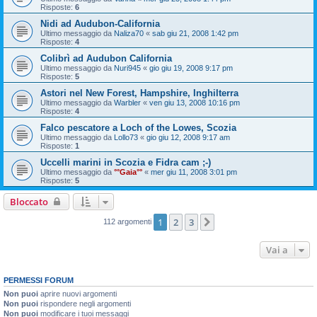
Risposte:
6
Nidi ad Audubon-California
Ultimo messaggio da
Naliza70
«
sab giu 21, 2008 1:42 pm
Risposte:
4
Colibrì ad Audubon California
Ultimo messaggio da
Nuri945
«
gio giu 19, 2008 9:17 pm
Risposte:
5
Astori nel New Forest, Hampshire, Inghilterra
Ultimo messaggio da
Warbler
«
ven giu 13, 2008 10:16 pm
Risposte:
4
Falco pescatore a Loch of the Lowes, Scozia
Ultimo messaggio da
Lollo73
«
gio giu 12, 2008 9:17 am
Risposte:
1
Uccelli marini in Scozia e Fidra cam ;-)
Ultimo messaggio da
°°Gaia°°
«
mer giu 11, 2008 3:01 pm
Risposte:
5
Bloccato
1
2
3
Prossimo
112 argomenti
Vai a
PERMESSI FORUM
Non puoi
aprire nuovi argomenti
Non puoi
rispondere negli argomenti
Non puoi
modificare i tuoi messaggi