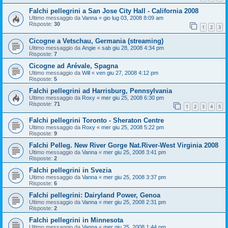
Falchi pellegrini a San Jose City Hall - California 2008
Ultimo messaggio da
Vanna
«
gio lug 03, 2008 8:09 am
Risposte:
30
1
2
3
Cicogne a Vetschau, Germania (streaming)
Ultimo messaggio da
Angie
«
sab giu 28, 2008 4:34 pm
Risposte:
7
Cicogne ad Arévale, Spagna
Ultimo messaggio da
Will
«
ven giu 27, 2008 4:12 pm
Risposte:
5
Falchi pellegrini ad Harrisburg, Pennsylvania
Ultimo messaggio da
Roxy
«
mer giu 25, 2008 6:30 pm
Risposte:
71
1
2
3
4
5
Falchi pellegrini Toronto - Sheraton Centre
Ultimo messaggio da
Roxy
«
mer giu 25, 2008 5:22 pm
Risposte:
9
Falchi Pelleg. New River Gorge Nat.River-West Virginia 2008
Ultimo messaggio da
Vanna
«
mer giu 25, 2008 3:41 pm
Risposte:
2
Falchi pellegrini in Svezia
Ultimo messaggio da
Vanna
«
mer giu 25, 2008 3:37 pm
Risposte:
6
Falchi pellegrini: Dairyland Power, Genoa
Ultimo messaggio da
Vanna
«
mer giu 25, 2008 2:31 pm
Risposte:
2
Falchi pellegrini in Minnesota
Ultimo messaggio da
Vanna
«
mer giu 25, 2008 1:44 pm