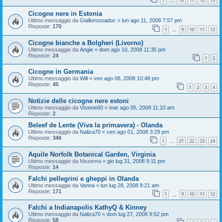
1
10
11
12
13
…
Cicogne nere in Estonia
Ultimo messaggio da
Giallorossadoc
«
lun ago 11, 2008 7:57 pm
Risposte:
170
1
9
10
11
12
…
Cicogne bianche a Bolgheri (Livorno)
Ultimo messaggio da
Angie
«
dom ago 10, 2008 11:35 pm
Risposte:
24
1
2
Cicogne in Germania
Ultimo messaggio da
Will
«
ven ago 08, 2008 10:48 pm
Risposte:
45
1
2
3
4
Notizie delle cicogne nere estoni
Ultimo messaggio da
Visione60
«
mar ago 05, 2008 11:10 am
Risposte:
2
Beleef de Lente (Viva la primavera) - Olanda
Ultimo messaggio da
Naliza70
«
ven ago 01, 2008 3:29 pm
Risposte:
346
1
21
22
23
24
…
Aquile Norfolk Botanical Garden, Virginia
Ultimo messaggio da
Niseema
«
gio lug 31, 2008 9:11 pm
Risposte:
14
Falchi pellegrini e gheppi in Olanda
Ultimo messaggio da
Vanna
«
lun lug 28, 2008 8:21 am
Risposte:
171
1
9
10
11
12
…
Falchi a Indianapolis KathyQ & Kinney
Ultimo messaggio da
Naliza70
«
dom lug 27, 2008 9:52 pm
Risposte:
58