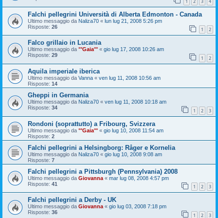
1
2
3
4
Falchi pellegrini Università di Alberta Edmonton - Canada
Ultimo messaggio da
Naliza70
«
lun lug 21, 2008 5:26 pm
Risposte:
26
1
2
Falco grillaio in Lucania
Ultimo messaggio da
°°Gaia°°
«
gio lug 17, 2008 10:26 am
Risposte:
29
1
2
Aquila imperiale iberica
Ultimo messaggio da
Vanna
«
ven lug 11, 2008 10:56 am
Risposte:
14
Gheppi in Germania
Ultimo messaggio da
Naliza70
«
ven lug 11, 2008 10:18 am
Risposte:
34
1
2
3
Rondoni (soprattutto) a Fribourg, Svizzera
Ultimo messaggio da
°°Gaia°°
«
gio lug 10, 2008 11:54 am
Risposte:
2
Falchi pellegrini a Helsingborg: Råger e Kornelia
Ultimo messaggio da
Naliza70
«
gio lug 10, 2008 9:08 am
Risposte:
7
Falchi pellegrini a Pittsburgh (Pennsylvania) 2008
Ultimo messaggio da
Giovanna
«
mar lug 08, 2008 4:57 pm
Risposte:
41
1
2
3
Falchi pellegrini a Derby - UK
Ultimo messaggio da
Giovanna
«
gio lug 03, 2008 7:18 pm
Risposte:
36
1
2
3