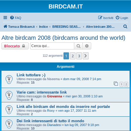
BIRDCAM.IT
FAQ
Iscriviti
Login
C
Torna a Birdcam.it
Indice
BREEDING SEASONS 2007-2008
Altre birdcam 2008 (birdcams around the world)
e
Altre birdcam 2008 (birdcams around the world)
r
Cerca
Ricerca avanzata
Bloccato
c
a
1
2
3
Prossimo
112 argomenti
Argomenti
Link tuttofare ;-)
Ultimo messaggio da
Niseema
«
dom mar 09, 2008 7:14 pm
Risposte:
15
1
2
Varie cam: interessante link
Ultimo messaggio da
Giovanna
«
mer gen 30, 2008 1:10 am
Risposte:
8
Link alle birdcam del mondo da inserire nel portale
Ultimo messaggio da
Roxy
«
ven ago 17, 2007 11:11 am
Risposte:
2
Dei link interessanti di tutto il mondo
Ultimo messaggio da
Dianadesi
«
lun lug 09, 2007 9:18 pm
Risposte:
10