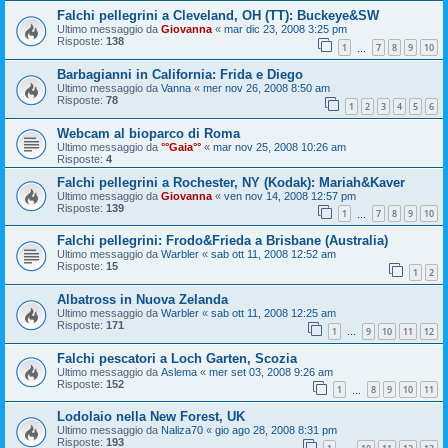
Falchi pellegrini a Cleveland, OH (TT): Buckeye&SW
Ultimo messaggio da
Giovanna
«
mar dic 23, 2008 3:25 pm
Risposte:
138
1
7
8
9
10
…
Barbagianni in California: Frida e Diego
Ultimo messaggio da
Vanna
«
mer nov 26, 2008 8:50 am
Risposte:
78
1
2
3
4
5
6
Webcam al bioparco di Roma
Ultimo messaggio da
°°Gaia°°
«
mar nov 25, 2008 10:26 am
Risposte:
4
Falchi pellegrini a Rochester, NY (Kodak): Mariah&Kaver
Ultimo messaggio da
Giovanna
«
ven nov 14, 2008 12:57 pm
Risposte:
139
1
7
8
9
10
…
Falchi pellegrini: Frodo&Frieda a Brisbane (Australia)
Ultimo messaggio da
Warbler
«
sab ott 11, 2008 12:52 am
Risposte:
15
1
2
Albatross in Nuova Zelanda
Ultimo messaggio da
Warbler
«
sab ott 11, 2008 12:25 am
Risposte:
171
1
9
10
11
12
…
Falchi pescatori a Loch Garten, Scozia
Ultimo messaggio da
Aslema
«
mer set 03, 2008 9:26 am
Risposte:
152
1
8
9
10
11
…
Lodolaio nella New Forest, UK
Ultimo messaggio da
Naliza70
«
gio ago 28, 2008 8:31 pm
Risposte:
193