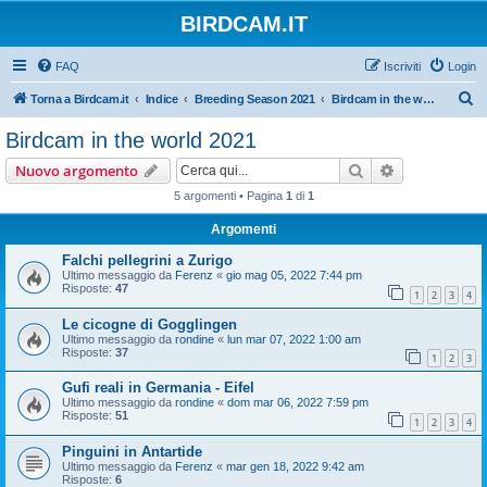
BIRDCAM.IT
FAQ
Iscriviti
Login
C
Torna a Birdcam.it
Indice
Breeding Season 2021
Birdcam in the world 2021
e
Birdcam in the world 2021
r
Cerca
Ricerca avan
Nuovo argomento
c
5 argomenti • Pagina
1
di
1
a
Argomenti
Falchi pellegrini a Zurigo
Ultimo messaggio da
Ferenz
«
gio mag 05, 2022 7:44 pm
Risposte:
47
1
2
3
4
Le cicogne di Gogglingen
Ultimo messaggio da
rondine
«
lun mar 07, 2022 1:00 am
Risposte:
37
1
2
3
Gufi reali in Germania - Eifel
Ultimo messaggio da
rondine
«
dom mar 06, 2022 7:59 pm
Risposte:
51
1
2
3
4
Pinguini in Antartide
Ultimo messaggio da
Ferenz
«
mar gen 18, 2022 9:42 am
Risposte:
6