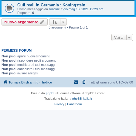
Gufi reali in Germania : Koningstein
Ultimo messaggio da
rondine
«
gio mag 13, 2021 12:29 am
Risposte:
6
Nuovo argomento
5 argomenti • Pagina
1
di
1
Vai a
PERMESSI FORUM
Non puoi
aprire nuovi argomenti
Non puoi
rispondere negli argomenti
Non puoi
modificare i tuoi messaggi
Non puoi
cancellare i tuoi messaggi
Non puoi
inviare allegati
Torna a Birdcam.it
Indice
Tutti gli orari sono
UTC+02:00
Creato da
phpBB
® Forum Software © phpBB Limited
Traduzione Italiana
phpBB-Italia.it
Privacy
|
Condizioni