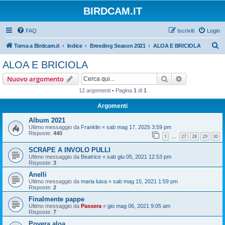
BIRDCAM.IT
FAQ
Iscriviti
Login
C
Torna a Birdcam.it
Indice
Breeding Season 2021
ALOA E BRICIOLA
e
ALOA E BRICIOLA
r
Cerca
Ricerca avan
Nuovo argomento
c
12 argomenti • Pagina
1
di
1
a
Argomenti
Album 2021
Ultimo messaggio da
Franklin
«
sab mag 17, 2025 3:59 pm
Risposte:
440
1
27
28
29
30
…
SCRAPE A INVOLO PULLI
Ultimo messaggio da
Beatrice
«
sab giu 05, 2021 12:53 pm
Risposte:
3
Anelli
Ultimo messaggio da
maria luisa
«
sab mag 15, 2021 1:59 pm
Risposte:
2
Finalmente pappe
Ultimo messaggio da
Passera
«
gio mag 06, 2021 9:05 am
Risposte:
7
Povera aloa