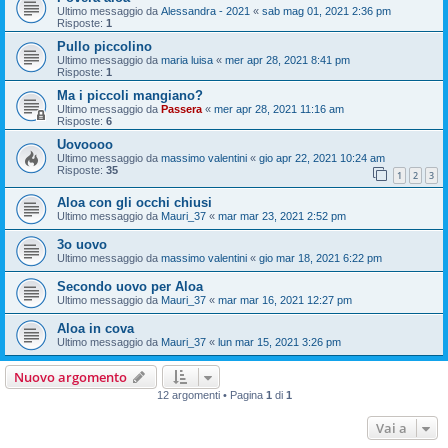
Ultimo messaggio da
Alessandra - 2021
«
sab mag 01, 2021 2:36 pm
Risposte:
1
Pullo piccolino
Ultimo messaggio da
maria luisa
«
mer apr 28, 2021 8:41 pm
Risposte:
1
Ma i piccoli mangiano?
Ultimo messaggio da
Passera
«
mer apr 28, 2021 11:16 am
Risposte:
6
Uovoooo
Ultimo messaggio da
massimo valentini
«
gio apr 22, 2021 10:24 am
Risposte:
35
1
2
3
Aloa con gli occhi chiusi
Ultimo messaggio da
Mauri_37
«
mar mar 23, 2021 2:52 pm
3o uovo
Ultimo messaggio da
massimo valentini
«
gio mar 18, 2021 6:22 pm
Secondo uovo per Aloa
Ultimo messaggio da
Mauri_37
«
mar mar 16, 2021 12:27 pm
Aloa in cova
Ultimo messaggio da
Mauri_37
«
lun mar 15, 2021 3:26 pm
Nuovo argomento
12 argomenti • Pagina
1
di
1
Vai a