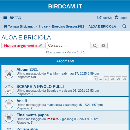
BIRDCAM.IT
FAQ
Iscriviti
Login
C
Torna a Birdcam.it
Indice
Breeding Season 2021
ALOA E BRICIOLA
e
ALOA E BRICIOLA
r
Cerca
Ricerca avan
Nuovo argomento
c
12 argomenti • Pagina
1
di
1
a
Argomenti
Album 2021
Ultimo messaggio da
Franklin
«
sab mag 17, 2025 3:59 pm
Risposte:
440
1
27
28
29
30
…
SCRAPE A INVOLO PULLI
Ultimo messaggio da
Beatrice
«
sab giu 05, 2021 12:53 pm
Risposte:
3
Anelli
Ultimo messaggio da
maria luisa
«
sab mag 15, 2021 1:59 pm
Risposte:
2
Finalmente pappe
Ultimo messaggio da
Passera
«
gio mag 06, 2021 9:05 am
Risposte:
7
Povera aloa