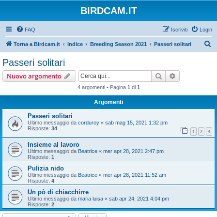
BIRDCAM.IT
FAQ
Iscriviti
Login
C
Torna a Birdcam.it
Indice
Breeding Season 2021
Passeri solitari
e
Passeri solitari
r
Cerca
Ricerca avan
Nuovo argomento
c
4 argomenti • Pagina
1
di
1
a
Argomenti
Passeri solitari
Ultimo messaggio da
corduroy
«
sab mag 15, 2021 1:32 pm
Risposte:
34
1
2
3
Insieme al lavoro
Ultimo messaggio da
Beatrice
«
mer apr 28, 2021 2:47 pm
Risposte:
1
Pulizia nido
Ultimo messaggio da
Beatrice
«
mer apr 28, 2021 11:52 am
Risposte:
4
Un pò di chiacchirre
Ultimo messaggio da
maria luisa
«
sab apr 24, 2021 4:04 pm
Risposte:
2