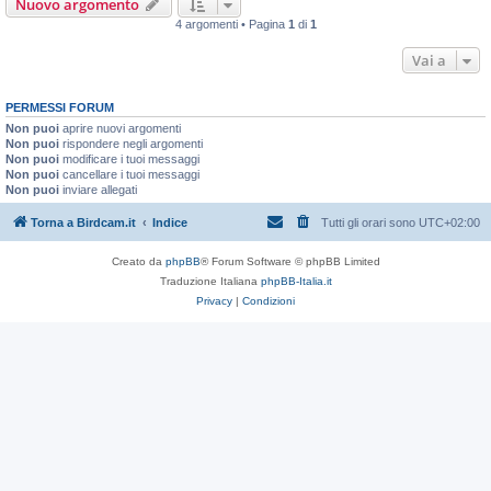
Nuovo argomento
4 argomenti • Pagina
1
di
1
Vai a
PERMESSI FORUM
Non puoi
aprire nuovi argomenti
Non puoi
rispondere negli argomenti
Non puoi
modificare i tuoi messaggi
Non puoi
cancellare i tuoi messaggi
Non puoi
inviare allegati
Torna a Birdcam.it
Indice
Tutti gli orari sono
UTC+02:00
Creato da
phpBB
® Forum Software © phpBB Limited
Traduzione Italiana
phpBB-Italia.it
Privacy
|
Condizioni