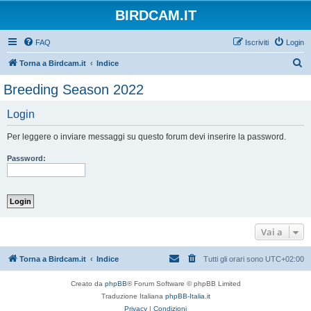
BIRDCAM.IT
FAQ
Iscriviti
Login
C
Torna a Birdcam.it
Indice
e
Breeding Season 2022
r
Login
c
a
Per leggere o inviare messaggi su questo forum devi inserire la password.
Password:
Vai a
Torna a Birdcam.it
Indice
Tutti gli orari sono
UTC+02:00
Creato da
phpBB
® Forum Software © phpBB Limited
Traduzione Italiana
phpBB-Italia.it
Privacy
|
Condizioni