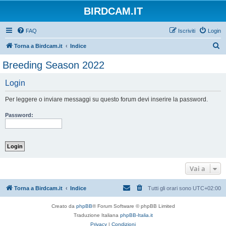
BIRDCAM.IT
FAQ
Iscriviti
Login
C
Torna a Birdcam.it
Indice
e
Breeding Season 2022
r
Login
c
a
Per leggere o inviare messaggi su questo forum devi inserire la password.
Password:
Vai a
Torna a Birdcam.it
Indice
Tutti gli orari sono
UTC+02:00
Creato da
phpBB
® Forum Software © phpBB Limited
Traduzione Italiana
phpBB-Italia.it
Privacy
|
Condizioni