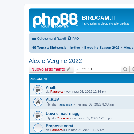
BIRDCAM.IT
Il sito italiano dedicato alle birdcam
Collegamenti Rapidi
FAQ
Torna a Birdcam.it
Indice
Breeding Season 2022
Alex e
Alex e Vergine 2022
Cer
Nuovo argomento
ARGOMENTI
Anelli
da
Passera
»
ven mag 06, 2022 12:36 pm
ALBUM
da
maria luisa
»
mer mar 02, 2022 8:33 am
Uova e madrinaggi
da
Passera
»
mer mar 02, 2022 12:51 pm
Proposte nomi
da
Passera
»
lun mar 28, 2022 11:26 am