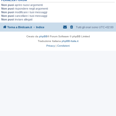
Non puoi
aprire nuovi argomenti
Non puoi
rispondere negli argomenti
Non puoi
modificare i tuoi messaggi
Non puoi
cancellare i tuoi messaggi
Non puoi
inviare allegati
Torna a Birdcam.it
Indice
Tutti gli orari sono
UTC+02:00
Creato da
phpBB
® Forum Software © phpBB Limited
Traduzione Italiana
phpBB-Italia.it
Privacy
|
Condizioni