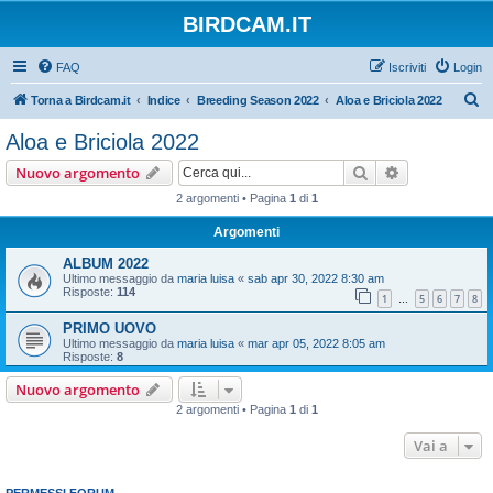
BIRDCAM.IT
FAQ
Iscriviti
Login
C
Torna a Birdcam.it
Indice
Breeding Season 2022
Aloa e Briciola 2022
e
Aloa e Briciola 2022
r
Cerca
Ricerca avan
Nuovo argomento
c
2 argomenti • Pagina
1
di
1
a
Argomenti
ALBUM 2022
Ultimo messaggio da
maria luisa
«
sab apr 30, 2022 8:30 am
Risposte:
114
1
5
6
7
8
…
PRIMO UOVO
Ultimo messaggio da
maria luisa
«
mar apr 05, 2022 8:05 am
Risposte:
8
Nuovo argomento
2 argomenti • Pagina
1
di
1
Vai a
PERMESSI FORUM