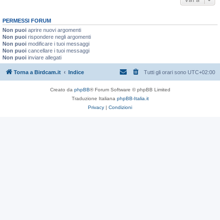
PERMESSI FORUM
Non puoi
aprire nuovi argomenti
Non puoi
rispondere negli argomenti
Non puoi
modificare i tuoi messaggi
Non puoi
cancellare i tuoi messaggi
Non puoi
inviare allegati
Torna a Birdcam.it
Indice
Tutti gli orari sono
UTC+02:00
Creato da
phpBB
® Forum Software © phpBB Limited
Traduzione Italiana
phpBB-Italia.it
Privacy
|
Condizioni