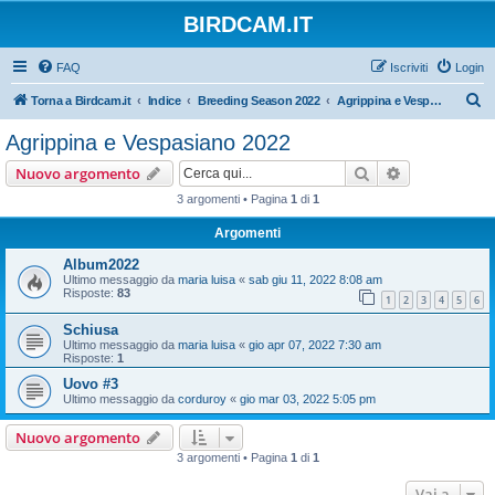
BIRDCAM.IT
FAQ
Iscriviti
Login
C
Torna a Birdcam.it
Indice
Breeding Season 2022
Agrippina e Vespasiano 2022
e
Agrippina e Vespasiano 2022
r
Cerca
Ricerca avan
Nuovo argomento
c
3 argomenti • Pagina
1
di
1
a
Argomenti
Album2022
Ultimo messaggio da
maria luisa
«
sab giu 11, 2022 8:08 am
Risposte:
83
1
2
3
4
5
6
Schiusa
Ultimo messaggio da
maria luisa
«
gio apr 07, 2022 7:30 am
Risposte:
1
Uovo #3
Ultimo messaggio da
corduroy
«
gio mar 03, 2022 5:05 pm
Nuovo argomento
3 argomenti • Pagina
1
di
1
Vai a