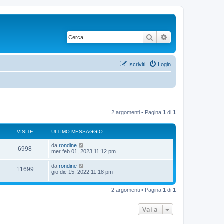
Cerca
Ricerca avanzata
Iscriviti
Login
2 argomenti • Pagina
1
di
1
VISITE
ULTIMO MESSAGGIO
U
da
rondine
V
6998
l
mer feb 01, 2023 11:12 pm
t
i
i
U
da
rondine
V
11699
m
l
gio dic 15, 2022 11:18 pm
s
o
t
m
i
i
i
e
m
2 argomenti • Pagina
1
di
1
s
s
o
s
t
m
a
i
e
Vai a
g
e
s
g
s
t
i