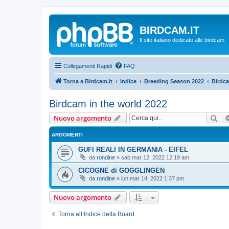
BIRDCAM.IT
Il sito italiano dedicato alle birdcam
Collegamenti Rapidi
FAQ
Torna a Birdcam.it
Indice
Breeding Season 2022
Birdca
Birdcam in the world 2022
Cer
Nuovo argomento
ARGOMENTI
GUFI REALI IN GERMANIA - EIFEL
da
rondine
»
sab mar 12, 2022 12:19 am
CICOGNE di GOGGLINGEN
da
rondine
»
lun mar 14, 2022 1:37 pm
Nuovo argomento
Torna all’Indice della Board