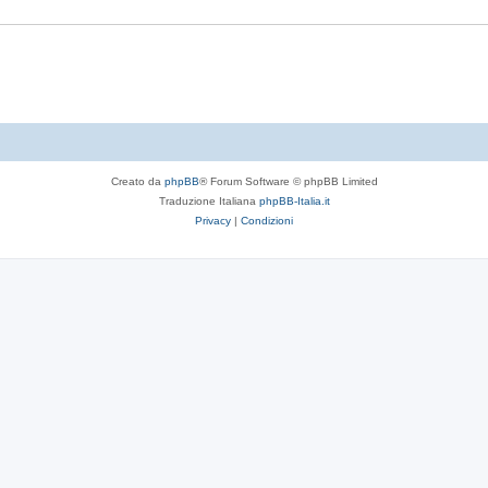
t
s
e
t
e
Creato da
phpBB
® Forum Software © phpBB Limited
Traduzione Italiana
phpBB-Italia.it
Privacy
|
Condizioni