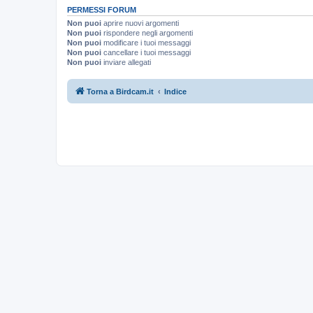
PERMESSI FORUM
Non puoi
aprire nuovi argomenti
Non puoi
rispondere negli argomenti
Non puoi
modificare i tuoi messaggi
Non puoi
cancellare i tuoi messaggi
Non puoi
inviare allegati
Torna a Birdcam.it
Indice