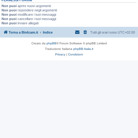
Non puoi
aprire nuovi argomenti
Non puoi
rispondere negli argomenti
Non puoi
modificare i tuoi messaggi
Non puoi
cancellare i tuoi messaggi
Non puoi
inviare allegati
Torna a Birdcam.it
Indice
Tutti gli orari sono
UTC+02:00
Creato da
phpBB
® Forum Software © phpBB Limited
Traduzione Italiana
phpBB-Italia.it
Privacy
|
Condizioni