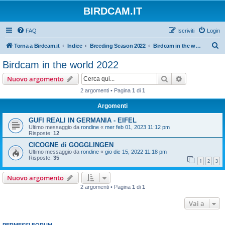
BIRDCAM.IT
FAQ
Iscriviti
Login
C
Torna a Birdcam.it
Indice
Breeding Season 2022
Birdcam in the world 2022
e
Birdcam in the world 2022
r
Cerca
Ricerca avan
Nuovo argomento
c
2 argomenti • Pagina
1
di
1
a
Argomenti
GUFI REALI IN GERMANIA - EIFEL
Ultimo messaggio da
rondine
«
mer feb 01, 2023 11:12 pm
Risposte:
12
CICOGNE di GOGGLINGEN
Ultimo messaggio da
rondine
«
gio dic 15, 2022 11:18 pm
Risposte:
35
1
2
3
Nuovo argomento
2 argomenti • Pagina
1
di
1
Vai a
PERMESSI FORUM