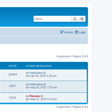
Cerca
Ricerca avanzata
Iscriviti
Login
3 argomenti • Pagina
1
di
1
VISITE
ULTIMO MESSAGGIO
U
da
maria luisa
V
16464
l
mer giu 08, 2022 6:29 pm
t
i
i
U
da
maria luisa
m
V
4307
s
l
lun mag 16, 2022 7:23 am
o
t
m
i
i
i
e
U
da
Passera
m
s
V
2314
s
l
gio mag 12, 2022 6:33 pm
o
s
t
t
m
a
i
i
i
e
g
e
3 argomenti • Pagina
1
di
1
m
s
g
s
o
s
i
t