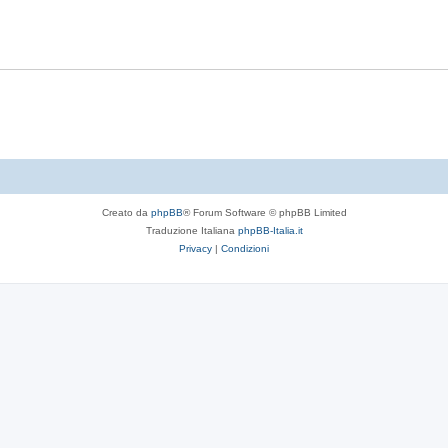
t
p
s
e
o
t
s
e
t
e
Creato da
phpBB
® Forum Software © phpBB Limited
Traduzione Italiana
phpBB-Italia.it
Privacy
|
Condizioni