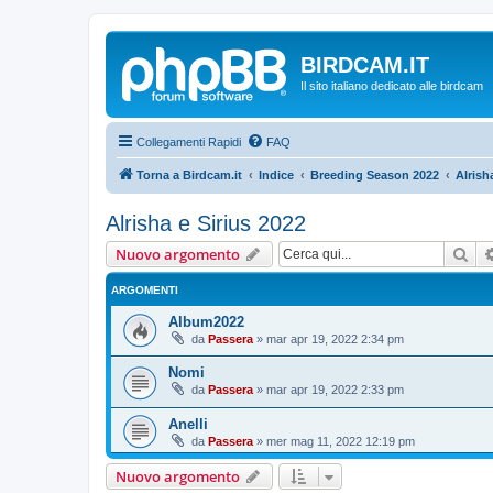
BIRDCAM.IT
Il sito italiano dedicato alle birdcam
Collegamenti Rapidi
FAQ
Torna a Birdcam.it
Indice
Breeding Season 2022
Alrish
Alrisha e Sirius 2022
Cer
Nuovo argomento
ARGOMENTI
Album2022
da
Passera
»
mar apr 19, 2022 2:34 pm
Nomi
da
Passera
»
mar apr 19, 2022 2:33 pm
Anelli
da
Passera
»
mer mag 11, 2022 12:19 pm
Nuovo argomento