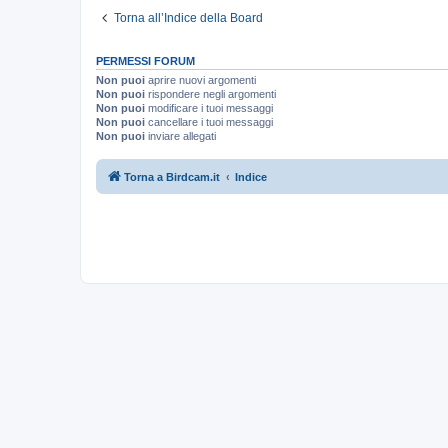
Torna all’Indice della Board
PERMESSI FORUM
Non puoi
aprire nuovi argomenti
Non puoi
rispondere negli argomenti
Non puoi
modificare i tuoi messaggi
Non puoi
cancellare i tuoi messaggi
Non puoi
inviare allegati
Torna a Birdcam.it
Indice