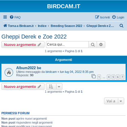
BIRDCAM.IT
FAQ
Iscriviti
Login
C
Torna a Birdcam.it
Indice
Breeding Season 2022
Gheppi Derek e Zoe 2022
e
Gheppi Derek e Zoe 2022
r
Cerca
Ricerca avan
Nuovo argomento
c
1 argomento • Pagina
1
di
1
a
Argomenti
Album2022 be
Ultimo messaggio da
birdcam
«
lun lug 04, 2022 8:35 pm
Risposte:
90
1
4
5
6
7
…
Nuovo argomento
1 argomento • Pagina
1
di
1
Vai a
PERMESSI FORUM
Non puoi
aprire nuovi argomenti
Non puoi
rispondere negli argomenti
Non puoi
modificare i tuoi messaggi