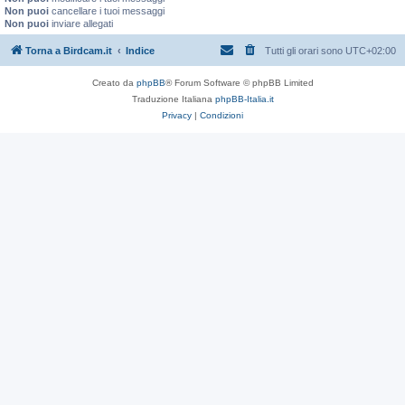
Non puoi
cancellare i tuoi messaggi
Non puoi
inviare allegati
Torna a Birdcam.it
Indice
Tutti gli orari sono
UTC+02:00
Creato da
phpBB
® Forum Software © phpBB Limited
Traduzione Italiana
phpBB-Italia.it
Privacy
|
Condizioni