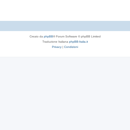
t
e
Creato da
phpBB
® Forum Software © phpBB Limited
Traduzione Italiana
phpBB-Italia.it
Privacy
|
Condizioni