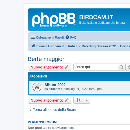
BIRDCAM.IT
Il sito italiano dedicato alle birdcam
Collegamenti Rapidi
FAQ
Torna a Birdcam.it
Indice
Breeding Season 2022
Berte 
Berte maggiori
Cer
Nuovo argomento
ARGOMENTI
Album 2022
da
birdcam
»
dom lug 24, 2022 10:52 pm
Nuovo argomento
Torna all’Indice della Board
PERMESSI FORUM
Non puoi
aprire nuovi argomenti