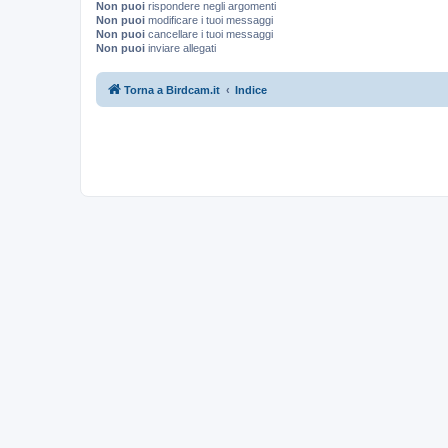
Non puoi
rispondere negli argomenti
Non puoi
modificare i tuoi messaggi
Non puoi
cancellare i tuoi messaggi
Non puoi
inviare allegati
Torna a Birdcam.it
Indice