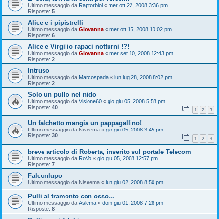
Ultimo messaggio da
Raptorbiol
«
mer ott 22, 2008 3:36 pm
Risposte:
5
Alice e i pipistrelli
Ultimo messaggio da
Giovanna
«
mer ott 15, 2008 10:02 pm
Risposte:
6
Alice e Virgilio rapaci notturni !?!
Ultimo messaggio da
Giovanna
«
mer set 10, 2008 12:43 pm
Risposte:
2
Intruso
Ultimo messaggio da
Marcospada
«
lun lug 28, 2008 8:02 pm
Risposte:
2
Solo un pullo nel nido
Ultimo messaggio da
Visione60
«
gio giu 05, 2008 5:58 pm
Risposte:
40
1
2
3
Un falchetto mangia un pappagallino!
Ultimo messaggio da
Niseema
«
gio giu 05, 2008 3:45 pm
Risposte:
30
1
2
3
breve articolo di Roberta, inserito sul portale Telecom
Ultimo messaggio da
RoVo
«
gio giu 05, 2008 12:57 pm
Risposte:
7
Falconlupo
Ultimo messaggio da
Niseema
«
lun giu 02, 2008 8:50 pm
Pulli al tramonto con osso...
Ultimo messaggio da
Aslema
«
dom giu 01, 2008 7:28 pm
Risposte:
8