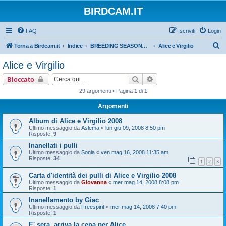
BIRDCAM.IT
FAQ
Iscriviti
Login
C
Torna a Birdcam.it
Indice
BREEDING SEASONS 2007-2008
Alice e Virgilio
e
Alice e Virgilio
r
Cerca
Ricerca avanzata
Bloccato
c
29 argomenti • Pagina
1
di
1
a
Argomenti
Album di Alice e Virgilio 2008
Ultimo messaggio da
Aslema
«
lun giu 09, 2008 8:50 pm
Risposte:
9
Inanellati i pulli
Ultimo messaggio da
Sonia
«
ven mag 16, 2008 11:35 am
Risposte:
34
1
2
3
Carta d'identità dei pulli di Alice e Virgilio 2008
Ultimo messaggio da
Giovanna
«
mer mag 14, 2008 8:08 pm
Risposte:
1
Inanellamento by Giac
Ultimo messaggio da
Freespirit
«
mer mag 14, 2008 7:40 pm
Risposte:
1
E' sera, arriva la cena per Alice....