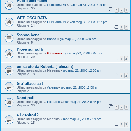
Pulli quasi falchi
Ultimo messaggio da
Cucciolina.79
«
sab mag 31, 2008 9:09 pm
Risposte:
35
1
2
3
WEB OSCURATA
Ultimo messaggio da
Cucciolina.79
«
ven mag 30, 2008 9:37 pm
Risposte:
24
1
2
Stanno bene!
Ultimo messaggio da
Kappa
«
gio mag 22, 2008 6:39 pm
Risposte:
5
Piove sui pulli
Ultimo messaggio da
Giovanna
«
gio mag 22, 2008 2:04 pm
Risposte:
29
1
2
un saluto da Roberta (Telecom)
Ultimo messaggio da
Niseema
«
gio mag 22, 2008 12:56 pm
Risposte:
18
1
2
Gia' affacciati !
Ultimo messaggio da
Aslema
«
gio mag 22, 2008 11:50 am
Risposte:
7
Nomi pulli
Ultimo messaggio da
Riccardo
«
mer mag 21, 2008 6:45 pm
Risposte:
30
1
2
3
e i genitori?
Ultimo messaggio da
Niseema
«
mar mag 20, 2008 7:59 pm
Risposte:
15
1
2