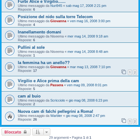
Furbi Alice e Virgilio......
Ultimo messaggio da
Nuri945
«
sab mag 17, 2008 2:21 pm
Risposte:
6
Posizione del nido sulla torre Telecom
Ultimo messaggio da
Giovanna
«
ven mag 16, 2008 3:00 pm
Risposte:
4
Inanellamento domani
Ultimo messaggio da
Niseema
«
mer mag 14, 2008 9:18 am
Risposte:
6
Pullini al sole
Ultimo messaggio da
Niseema
«
mer mag 14, 2008 8:48 am
Risposte:
1
la femmina ha un anello??
Ultimo messaggio da
Giovanna
«
mar mag 13, 2008 7:10 pm
Risposte:
17
1
2
Virgilio e Alice prima della cam
Ultimo messaggio da
Passera
«
ven mag 09, 2008 8:01 pm
Risposte:
5
cam al buio
Ultimo messaggio da
Scricciolo
«
gio mag 08, 2008 6:23 pm
Risposte:
2
Nuova cam di falchi pellegrini a Roma!
Ultimo messaggio da
Warbler
«
gio mag 08, 2008 2:47 pm
Risposte:
26
1
2
Bloccato
29 argomenti • Pagina
1
di
1