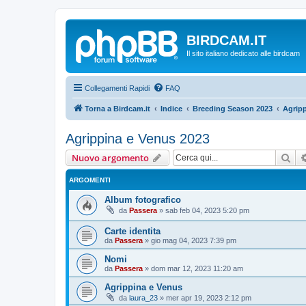
BIRDCAM.IT
Il sito italiano dedicato alle birdcam
Collegamenti Rapidi
FAQ
Torna a Birdcam.it
Indice
Breeding Season 2023
Agripp
Agrippina e Venus 2023
Cer
Nuovo argomento
ARGOMENTI
Album fotografico
da
Passera
»
sab feb 04, 2023 5:20 pm
Carte identita
da
Passera
»
gio mag 04, 2023 7:39 pm
Nomi
da
Passera
»
dom mar 12, 2023 11:20 am
Agrippina e Venus
da
laura_23
»
mer apr 19, 2023 2:12 pm