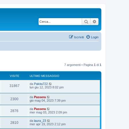
Cerca
Ricerca avanzata
Iscriviti
Login
7 argomenti • Pagina
1
di
1
VISITE
ULTIMO MESSAGGIO
U
da
Pakita722
V
31867
l
lun giu 12, 2023 8:02 pm
t
i
i
U
da
Passera
m
V
2300
s
l
gio mag 04, 2023 7:39 pm
o
t
m
i
i
i
e
U
da
Passera
V
2876
m
s
l
mer mag 03, 2023 2:09 pm
s
o
s
t
t
m
i
a
i
U
da
laura_23
i
e
g
V
2810
m
e
l
mer apr 19, 2023 2:12 pm
s
g
s
o
t
s
i
t