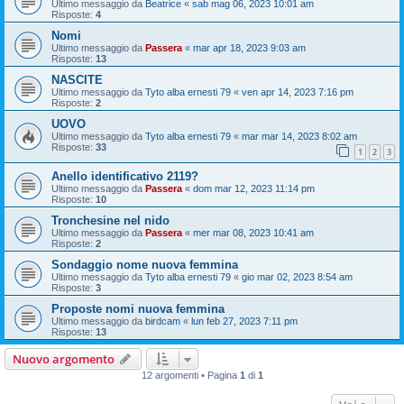
Ultimo messaggio da
Beatrice
«
sab mag 06, 2023 10:01 am
Risposte:
4
Nomi
Ultimo messaggio da
Passera
«
mar apr 18, 2023 9:03 am
Risposte:
13
NASCITE
Ultimo messaggio da
Tyto alba ernesti 79
«
ven apr 14, 2023 7:16 pm
Risposte:
2
UOVO
Ultimo messaggio da
Tyto alba ernesti 79
«
mar mar 14, 2023 8:02 am
Risposte:
33
1
2
3
Anello identificativo 2119?
Ultimo messaggio da
Passera
«
dom mar 12, 2023 11:14 pm
Risposte:
10
Tronchesine nel nido
Ultimo messaggio da
Passera
«
mer mar 08, 2023 10:41 am
Risposte:
2
Sondaggio nome nuova femmina
Ultimo messaggio da
Tyto alba ernesti 79
«
gio mar 02, 2023 8:54 am
Risposte:
3
Proposte nomi nuova femmina
Ultimo messaggio da
birdcam
«
lun feb 27, 2023 7:11 pm
Risposte:
13
Nuovo argomento
12 argomenti • Pagina
1
di
1