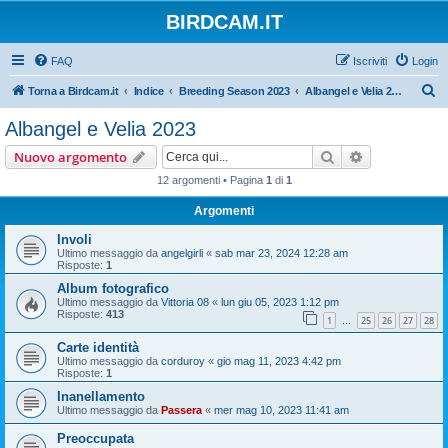
BIRDCAM.IT
FAQ
Iscriviti
Login
C
Torna a Birdcam.it
Indice
Breeding Season 2023
Albangel e Velia 2023
e
Albangel e Velia 2023
r
Cerca
Ricerca avan
Nuovo argomento
c
12 argomenti • Pagina
1
di
1
a
Argomenti
Involi
Ultimo messaggio da
angelgirli
«
sab mar 23, 2024 12:28 am
Risposte:
1
Album fotografico
Ultimo messaggio da
Vittoria 08
«
lun giu 05, 2023 1:12 pm
Risposte:
413
1
25
26
27
28
…
Carte identità
Ultimo messaggio da
corduroy
«
gio mag 11, 2023 4:42 pm
Risposte:
1
Inanellamento
Ultimo messaggio da
Passera
«
mer mag 10, 2023 11:41 am
Preoccupata