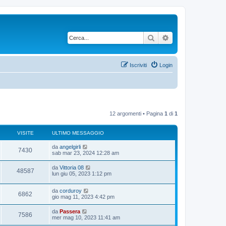
Cerca
Ricerca avanzata
Iscriviti
Login
12 argomenti • Pagina
1
di
1
VISITE
ULTIMO MESSAGGIO
U
da
angelgirli
V
7430
l
sab mar 23, 2024 12:28 am
t
i
i
U
da
Vittoria 08
V
48587
m
l
lun giu 05, 2023 1:12 pm
s
o
t
m
i
i
i
e
U
da
corduroy
m
V
6862
s
s
l
gio mag 11, 2023 4:42 pm
o
s
t
t
m
i
a
i
i
e
U
da
Passera
g
V
7586
m
e
s
l
mer mag 10, 2023 11:41 am
g
s
o
s
t
t
i