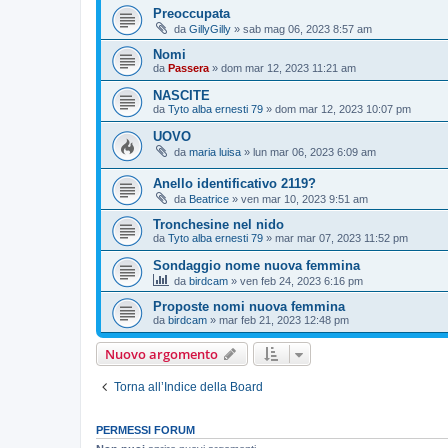
Preoccupata
da
GillyGilly
»
sab mag 06, 2023 8:57 am
Nomi
da
Passera
»
dom mar 12, 2023 11:21 am
NASCITE
da
Tyto alba ernesti 79
»
dom mar 12, 2023 10:07 pm
UOVO
da
maria luisa
»
lun mar 06, 2023 6:09 am
Anello identificativo 2119?
da
Beatrice
»
ven mar 10, 2023 9:51 am
Tronchesine nel nido
da
Tyto alba ernesti 79
»
mar mar 07, 2023 11:52 pm
Sondaggio nome nuova femmina
da
birdcam
»
ven feb 24, 2023 6:16 pm
Proposte nomi nuova femmina
da
birdcam
»
mar feb 21, 2023 12:48 pm
Nuovo argomento
Torna all’Indice della Board
PERMESSI FORUM