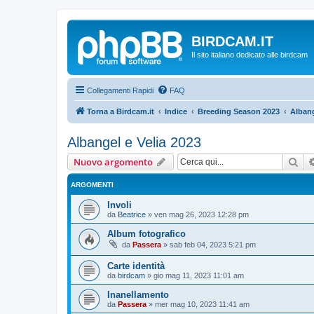
BIRDCAM.IT
Il sito italiano dedicato alle birdcam
Collegamenti Rapidi
FAQ
Torna a Birdcam.it
Indice
Breeding Season 2023
Albang
Albangel e Velia 2023
Cer
Nuovo argomento
ARGOMENTI
Involi
da
Beatrice
»
ven mag 26, 2023 12:28 pm
Album fotografico
da
Passera
»
sab feb 04, 2023 5:21 pm
Carte identità
da
birdcam
»
gio mag 11, 2023 11:01 am
Inanellamento
da
Passera
»
mer mag 10, 2023 11:41 am