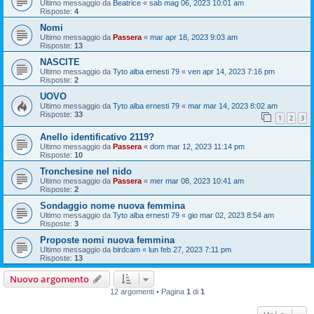
Ultimo messaggio da
Beatrice
«
sab mag 06, 2023 10:01 am
Risposte:
4
Nomi
Ultimo messaggio da
Passera
«
mar apr 18, 2023 9:03 am
Risposte:
13
NASCITE
Ultimo messaggio da
Tyto alba ernesti 79
«
ven apr 14, 2023 7:16 pm
Risposte:
2
UOVO
Ultimo messaggio da
Tyto alba ernesti 79
«
mar mar 14, 2023 8:02 am
Risposte:
33
1
2
3
Anello identificativo 2119?
Ultimo messaggio da
Passera
«
dom mar 12, 2023 11:14 pm
Risposte:
10
Tronchesine nel nido
Ultimo messaggio da
Passera
«
mer mar 08, 2023 10:41 am
Risposte:
2
Sondaggio nome nuova femmina
Ultimo messaggio da
Tyto alba ernesti 79
«
gio mar 02, 2023 8:54 am
Risposte:
3
Proposte nomi nuova femmina
Ultimo messaggio da
birdcam
«
lun feb 27, 2023 7:11 pm
Risposte:
13
Nuovo argomento
12 argomenti • Pagina
1
di
1