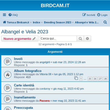
BIRDCAM.IT
FAQ
Iscriviti
Login
C
Torna a Birdcam.it
Indice
Breeding Season 2023
Albangel e Velia 2023
e
Albangel e Velia 2023
r
Cerca
Ricerca avan
Nuovo argomento
c
12 argomenti • Pagina
1
di
1
a
Argomenti
Involi
Ultimo messaggio da
angelgirli
«
sab mar 23, 2024 12:28 am
Risposte:
1
Album fotografico
Ultimo messaggio da
Vittoria 08
«
lun giu 05, 2023 1:12 pm
Risposte:
413
1
25
26
27
28
…
Carte identità
Ultimo messaggio da
corduroy
«
gio mag 11, 2023 4:42 pm
Risposte:
1
Inanellamento
Ultimo messaggio da
Passera
«
mer mag 10, 2023 11:41 am
Preoccupata